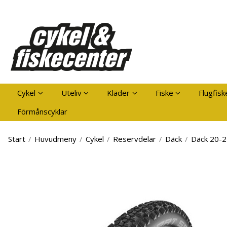
Pro
Cykel
Uteliv
Kläder
Fiske
Flugfisk
Förmånscyklar
Start
/
Huvudmeny
/
Cykel
/
Reservdelar
/
Däck
/
Däck 20-2