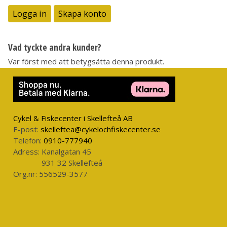
Logga in
Skapa konto
Vad tyckte andra kunder?
Var först med att betygsätta denna produkt.
Cykel & Fiskecenter i Skellefteå AB
E-post:
skelleftea@cykelochfiskecenter.se
Telefon:
0910-777940
Adress:
Kanalgatan 45
931 32 Skellefteå
Org.nr:
556529-3577