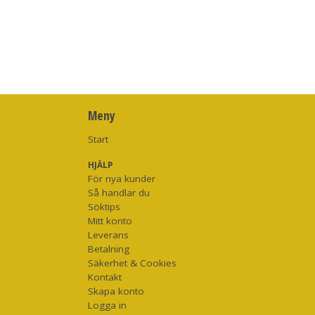
Meny
Start
HJÄLP
För nya kunder
Så handlar du
Söktips
Mitt konto
Leverans
Betalning
Säkerhet & Cookies
Kontakt
Skapa konto
Logga in