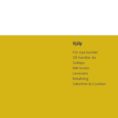
Hjälp
För nya kunder
Så handlar du
Söktips
Mitt konto
Leverans
Betalning
Säkerhet & Cookies