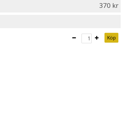
370
Köp