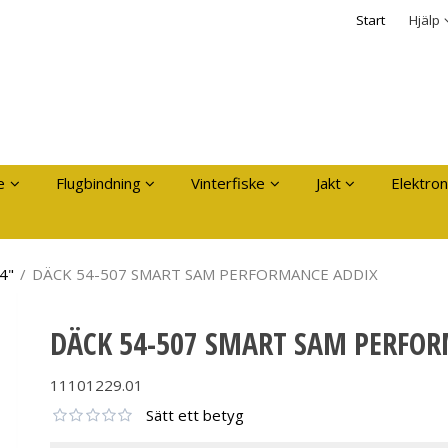
dukten har lagts i din varukorg
Säkerhet & Cooki
Start
Hjälp
Logga in
Användarnamn
*
Lösenord
*
Kom ihåg mig
e
Flugbindning
Vinterfiske
Jakt
Elektron
Glömt ditt lösenord?
Skapa nytt konto
4"
/
DÄCK 54-507 SMART SAM PERFORMANCE ADDIX
DÄCK 54-507 SMART SAM PERFO
11101229.01
Sätt ett betyg