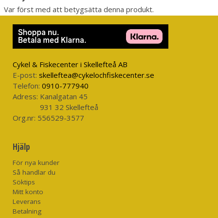
Var först med att betygsätta denna produkt.
Cykel & Fiskecenter i Skellefteå AB
E-post:
skelleftea@cykelochfiskecenter.se
Telefon:
0910-777940
Adress:
Kanalgatan 45
931 32 Skellefteå
Org.nr:
556529-3577
Hjälp
För nya kunder
Så handlar du
Söktips
Mitt konto
Leverans
Betalning