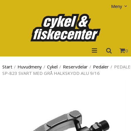
Visa varukorgen
Till kassan
Meny
0
Start
/
Huvudmeny
/
Cykel
/
Reservdelar
/
Pedaler
/
PEDALE
SP-823 SVART MED GRÅ HALKSKYDD ALU 9/16