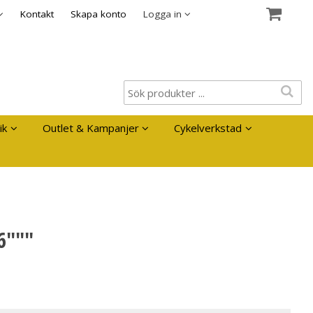
es
Kontakt
Skapa konto
Logga in
ik
Outlet & Kampanjer
Cykelverkstad
6"""