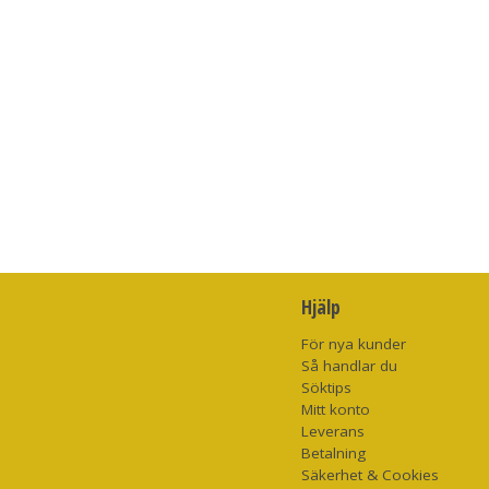
Hjälp
För nya kunder
Så handlar du
Söktips
Mitt konto
Leverans
Betalning
Säkerhet & Cookies