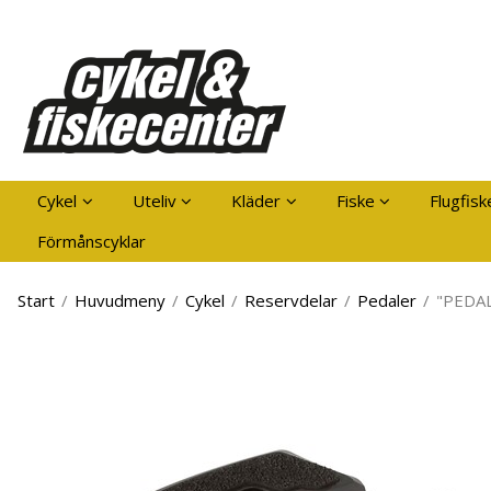
Pro
Cykel
Uteliv
Kläder
Fiske
Flugfisk
Förmånscyklar
Start
/
Huvudmeny
/
Cykel
/
Reservdelar
/
Pedaler
/
"PEDAL