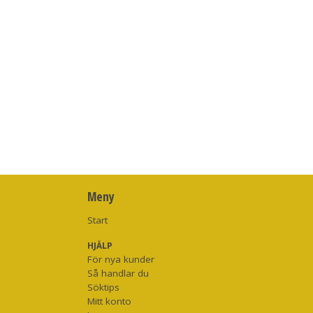
Meny
Start
HJÄLP
För nya kunder
Så handlar du
Söktips
Mitt konto