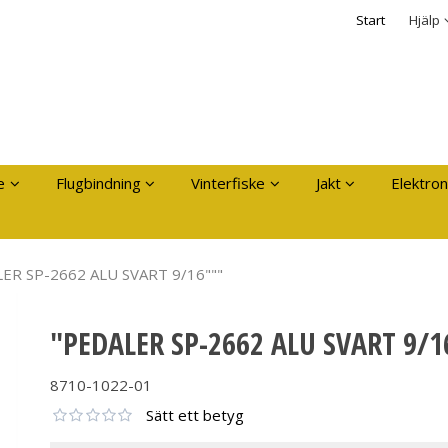
dukten har lagts i din varukorg
Säkerhet & Cooki
Start
Hjälp
Logga in
Användarnamn
*
Lösenord
*
Kom ihåg mig
e
Flugbindning
Vinterfiske
Jakt
Elektron
Glömt ditt lösenord?
Skapa nytt konto
ER SP-2662 ALU SVART 9/16"""
"PEDALER SP-2662 ALU SVART 9/1
8710-1022-01
Sätt ett betyg