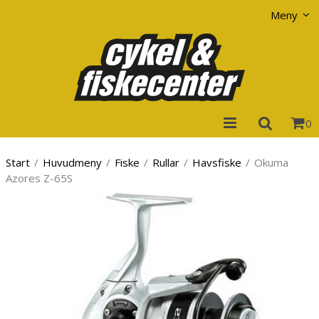
Visa varukorgen
Till kassan
Meny
0
Start
/
Huvudmeny
/
Fiske
/
Rullar
/
Havsfiske
/
Okuma
Azores Z-65S