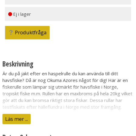
Ej i lager
Produktfråga
Beskrivning
Är du på jakt efter en haspelrulle du kan använda till ditt
havsfiske? Då är nog Okuma Azores något för dig! Här är en
fiskerulle som lämpar sig utmärkt för havsfiske i Norge,
tropiskt fiske m.m. Rullen har en maxbroms på hela 20kg vilket
gör att du kan bromsa riktigt stora fiskar. Dessa rullar har
testfiskats efter hälleflundra i Norge med stor framgång.
Läs mer ...
Utväxling
5.4:1
Linkapacitet
0,40mm
Kullager
7