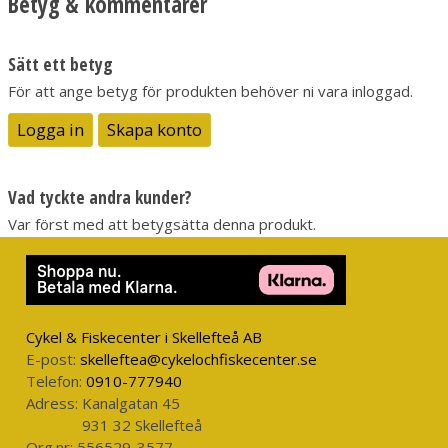
Betyg & kommentarer
Cm/vevtag
106cm
Vikt
700gr
Sätt ett betyg
För att ange betyg för produkten behöver ni vara inloggad.
Logga in
Skapa konto
Vad tyckte andra kunder?
Var först med att betygsätta denna produkt.
Cykel & Fiskecenter i Skellefteå AB
E-post:
skelleftea@cykelochfiskecenter.se
Telefon:
0910-777940
Adress:
Kanalgatan 45
931 32 Skellefteå
Org.nr:
556529-3577