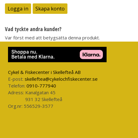
Logga in
Skapa konto
Vad tyckte andra kunder?
Var först med att betygsätta denna produkt.
Cykel & Fiskecenter i Skellefteå AB
E-post:
skelleftea@cykelochfiskecenter.se
Telefon:
0910-777940
Adress:
Kanalgatan 45
931 32 Skellefteå
Org.nr:
556529-3577