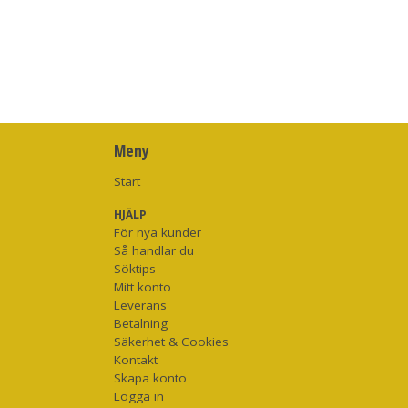
Meny
Start
HJÄLP
För nya kunder
Så handlar du
Söktips
Mitt konto
Leverans
Betalning
Säkerhet & Cookies
Kontakt
Skapa konto
Logga in