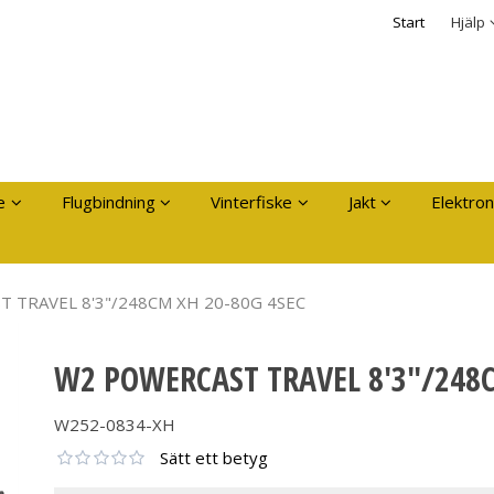
dukten har lagts i din varukorg
Säkerhet & Cooki
Start
Hjälp
Logga in
Användarnamn
*
Lösenord
*
Kom ihåg mig
e
Flugbindning
Vinterfiske
Jakt
Elektron
Glömt ditt lösenord?
Skapa nytt konto
 TRAVEL 8'3"/248CM XH 20-80G 4SEC
W2 POWERCAST TRAVEL 8'3"/248C
W252-0834-XH
Sätt ett betyg