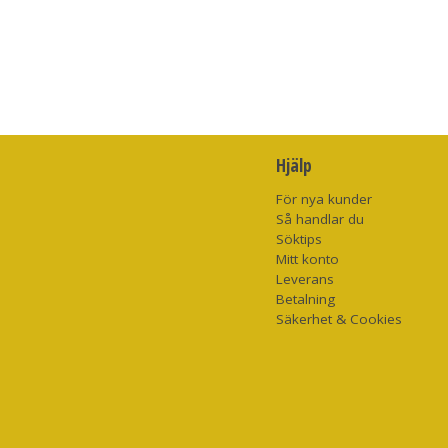
Hjälp
För nya kunder
Så handlar du
Söktips
Mitt konto
Leverans
Betalning
Säkerhet & Cookies