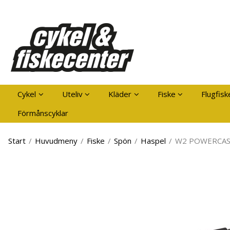
Pro
Cykel
Uteliv
Kläder
Fiske
Flugfisk
Förmånscyklar
Start
/
Huvudmeny
/
Fiske
/
Spön
/
Haspel
/
W2 POWERCAST