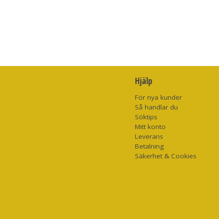
Hjälp
För nya kunder
Så handlar du
Söktips
Mitt konto
Leverans
Betalning
Säkerhet & Cookies