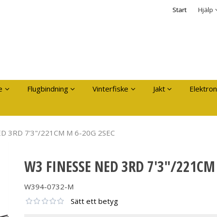
dukten har lagts i din varukorg
Säkerhet & Cooki
Start
Hjälp
Logga in
Användarnamn
*
Lösenord
*
Kom ihåg mig
e
Flugbindning
Vinterfiske
Jakt
Elektron
Glömt ditt lösenord?
Skapa nytt konto
D 3RD 7'3"/221CM M 6-20G 2SEC
W3 FINESSE NED 3RD 7'3"/221CM
W394-0732-M
Sätt ett betyg