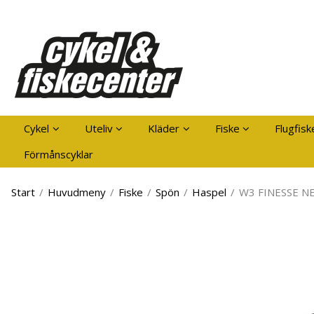
Pro
Cykel
Uteliv
Kläder
Fiske
Flugfisk
Förmånscyklar
Start
/
Huvudmeny
/
Fiske
/
Spön
/
Haspel
/
W3 FINESSE NE