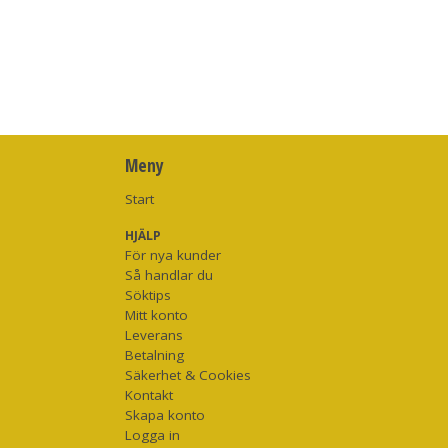
Meny
Start
HJÄLP
För nya kunder
Så handlar du
Söktips
Mitt konto
Leverans
Betalning
Säkerhet & Cookies
Kontakt
Skapa konto
Logga in