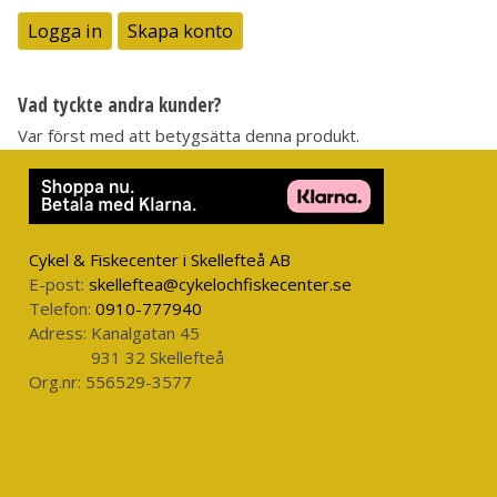
Logga in
Skapa konto
Vad tyckte andra kunder?
Var först med att betygsätta denna produkt.
Cykel & Fiskecenter i Skellefteå AB
E-post:
skelleftea@cykelochfiskecenter.se
Telefon:
0910-777940
Adress:
Kanalgatan 45
931 32 Skellefteå
Org.nr:
556529-3577