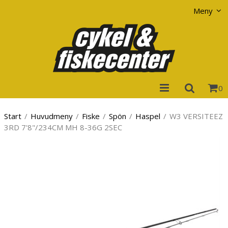
Visa varukorgen
Till kassan
Meny
0
Start
/
Huvudmeny
/
Fiske
/
Spön
/
Haspel
/
W3 VERSITEEZ
3RD 7'8"/234CM MH 8-36G 2SEC