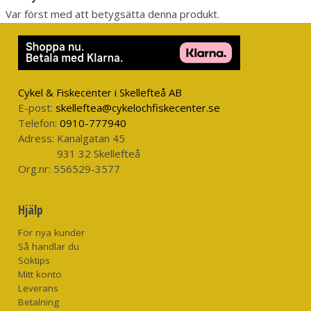
Var först med att betygsätta denna produkt.
Cykel & Fiskecenter i Skellefteå AB
E-post:
skelleftea@cykelochfiskecenter.se
Telefon:
0910-777940
Adress:
Kanalgatan 45
931 32 Skellefteå
Org.nr:
556529-3577
Hjälp
För nya kunder
Så handlar du
Söktips
Mitt konto
Leverans
Betalning