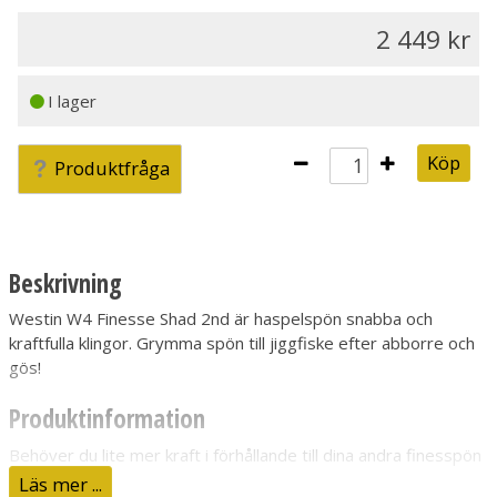
2 449
I lager
Köp
Produktfråga
Beskrivning
Westin W4 Finesse Shad 2nd är haspelspön snabba och
kraftfulla klingor. Grymma spön till jiggfiske efter abborre och
gös!
Produktinformation
Behöver du lite mer kraft i förhållande till dina andra finesspön
så är W4 Finesse Shad 2nd Generation precis rätt verktyg för
Läs mer ...