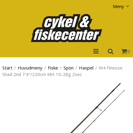
Visa varukorgen
Till kassan
Meny
0
Start
/
Huvudmeny
/
Fiske
/
Spön
/
Haspel
/
W4 Finesse
Shad 2nd 7'4"/220cm MH 10-28g 2sec