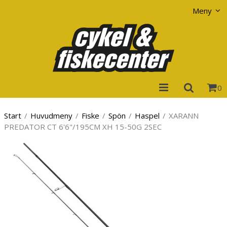
Visa varukorgen
Till kassan
Meny
0
Start
/
Huvudmeny
/
Fiske
/
Spön
/
Haspel
/
XARANN
PREDATOR CT 6'6"/195CM XH 15-50G 2SEC