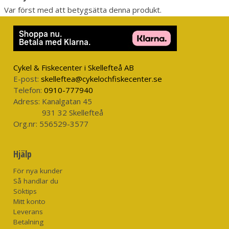
Var först med att betygsätta denna produkt.
Cykel & Fiskecenter i Skellefteå AB
E-post:
skelleftea@cykelochfiskecenter.se
Telefon:
0910-777940
Adress:
Kanalgatan 45
931 32 Skellefteå
Org.nr:
556529-3577
Hjälp
För nya kunder
Så handlar du
Söktips
Mitt konto
Leverans
Betalning