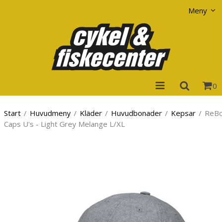
Visa varukorgen
Till kassan
Meny
0
Start
/
Huvudmeny
/
Kläder
/
Huvudbonader
/
Kepsar
/
ReBo
Caps U's - Light Grey Melange L/XL