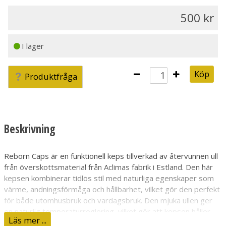
500
I lager
Köp
Produktfråga
Beskrivning
Reborn Caps är en funktionell keps tillverkad av återvunnen ull
från överskottsmaterial från Aclimas fabrik i Estland. Den här
kepsen kombinerar tidlös stil med naturliga egenskaper som
värme, andningsförmåga och hållbarhet, vilket gör den perfekt
för både utomhusbruk och vardagsbruk. Den mjuka ullen ger
en naturlig temperaturreglering, vilket gör att kepsen håller
Läs mer ...
dig varm under kyliga dagar samtidigt som den andas