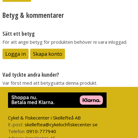
tillräckligt för att kunna bäras i mildare väder. Den har en
justerbar passform så att den sitter bekvämt på huvudet, kan
Betyg & kommentarer
tvättas i maskin och har en broderad logotyp. Reborn-
kollektionen är ullplagg som tillverkas av återvunnen ull från
spillbitar från vår egen fabrik. Genom att återanvända ullfibrer
Sätt ett betyg
från tidigare produktioner och textilavfall ger vi ullen nytt liv
För att ange betyg för produkten behöver ni vara inloggad.
och minskar avfall och energiförbrukning - utan att
kompromissa med funktionalitet eller komfort. Och samtidigt
Logga in
Skapa konto
bevarar vi merinoullens unika egenskaper - värme,
temperaturreglering och fukttransport.
Vad tyckte andra kunder?
Var först med att betygsätta denna produkt.
Cykel & Fiskecenter i Skellefteå AB
E-post:
skelleftea@cykelochfiskecenter.se
Telefon:
0910-777940
Adress:
Kanalgatan 45