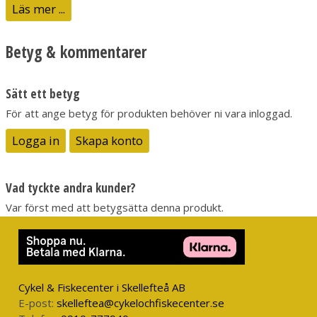
Läs mer ...
utomhusaktiviteter. De praktiska blixtlåsförsedda fickorna ger
säker förvaring under vandringen.
Betyg & kommentarer
Justerbart ärmslut med kardborreband.
Justerbar med elastisk dragsko i huva och nederkant.
Ärmslut justerbar med kardborreband
Sätt ett betyg
Handfickor med dragkedja och meshfoder som även har en
För att ange betyg för produkten behöver ni vara inloggad.
ventilerande funktion. Extra ficka för telefon i höger ficka.
Bröstficka med dragkedja i stretchmaterial.
Logga in
Skapa konto
DWR-behandling (100 % PFC-fri) som avvisar vatten och
smuts.
Vad tyckte andra kunder?
Var först med att betygsätta denna produkt.
Cykel & Fiskecenter i Skellefteå AB
E-post:
skelleftea@cykelochfiskecenter.se