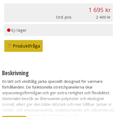
1 695
Ord. pris
2 400
Ej i lager
Produktfråga
Beskrivning
En lätt och vindtålig jacka speciellt designad för varmare
förhållanden. De funktionella stretchpanelerna ökar
anpassningsförmågan och ger extra rörlighet och flexibilitet.
Materialet består av återvunnen polyester och ekologisk
bomull, vilket gör den både slitstark och mer hållbar. Jackan är
vatten- och smutsavvisande, snabbtorkande och välventilerad,
vilket gör den lämplig för olika typer av aktiva