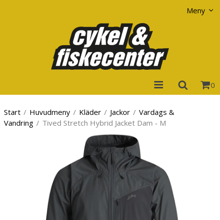
Visa varukorgen
Till kassan
Meny
0
Start
/
Huvudmeny
/
Kläder
/
Jackor
/
Vardags &
Vandring
/
Tived Stretch Hybrid Jacket Dam - M