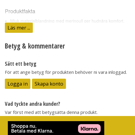
Produktfakta
Mjuk materialblandning med merinoull ger hudnära komfort.
Läs mer ...
Tencel håller dig sval och transporterar bort fukt från kroppen.
Förböjda ärmar ger rörelsefrihet.
En bröstficka som stängs med knapp.
Betyg & kommentarer
Återvunna och återvinningsbara polyesterknappar.
Sätt ett betyg
Material:
Main material: 33% Cotton, 29,5% Cotton-Organic, 29,5% Lyoc
För att ange betyg för produkten behöver ni vara inloggad.
Logga in
Skapa konto
Vad tyckte andra kunder?
Var först med att betygsätta denna produkt.