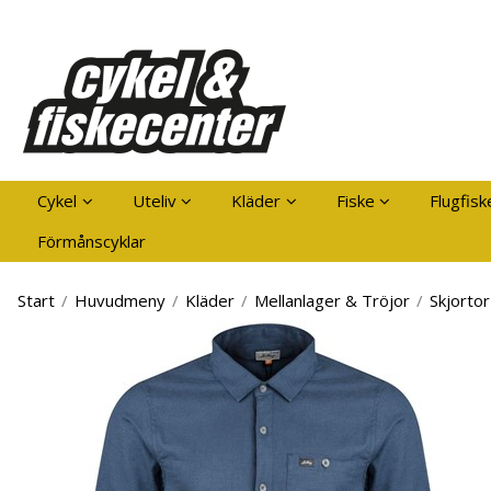
Pro
Cykel
Uteliv
Kläder
Fiske
Flugfisk
Förmånscyklar
Start
/
Huvudmeny
/
Kläder
/
Mellanlager & Tröjor
/
Skjortor