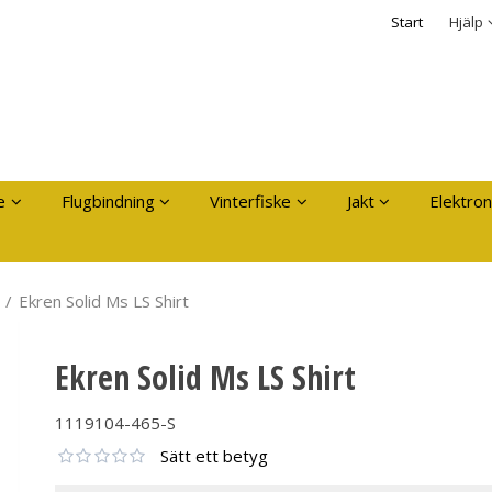
dukten har lagts i din varukorg
Säkerhet & Cooki
Start
Hjälp
Logga in
Användarnamn
*
Lösenord
*
Kom ihåg mig
e
Flugbindning
Vinterfiske
Jakt
Elektron
Glömt ditt lösenord?
Skapa nytt konto
/
Ekren Solid Ms LS Shirt
Ekren Solid Ms LS Shirt
1119104-465-S
Sätt ett betyg