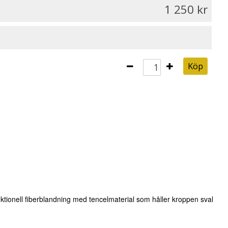
1 250
Köp
nktionell fiberblandning med tencelmaterial som håller kroppen sval