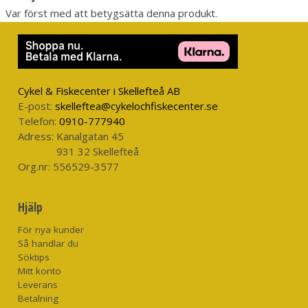
Var först med att betygsätta denna produkt.
Cykel & Fiskecenter i Skellefteå AB
E-post:
skelleftea@cykelochfiskecenter.se
Telefon:
0910-777940
Adress:
Kanalgatan 45
931 32 Skellefteå
Org.nr:
556529-3577
Hjälp
För nya kunder
Så handlar du
Söktips
Mitt konto
Leverans
Betalning