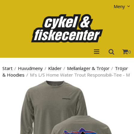
Visa varukorgen
Till kassan
Meny
0
Start
/
Huvudmeny
/
Kläder
/
Mellanlager & Tröjor
/
Tröjor
& Hoodies
/
M's L/S Home Water Trout Responsibili-Tee - M