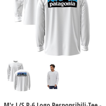
M's L/S P-6 Logo Responsibili-Tee -