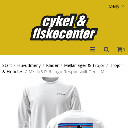
Visa varukorgen
Till kassan
Meny
0
Start
/
Huvudmeny
/
Kläder
/
Mellanlager & Tröjor
/
Tröjor
& Hoodies
/
M's L/S P-6 Logo Responsibili-Tee - M