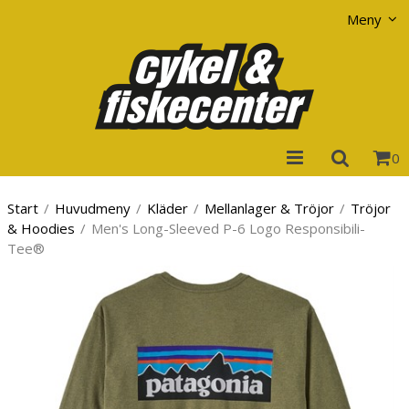
Visa varukorgen
Till kassan
Meny
0
Start
/
Huvudmeny
/
Kläder
/
Mellanlager & Tröjor
/
Tröjor
& Hoodies
/
Men's Long-Sleeved P-6 Logo Responsibili-
Tee®