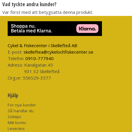
Vad tyckte andra kunder?
Var först med att betygsätta denna produkt.
Cykel & Fiskecenter i Skellefteå AB
E-post:
skelleftea@cykelochfiskecenter.se
Telefon:
0910-777940
Adress:
Kanalgatan 45
931 32 Skellefteå
Org.nr:
556529-3577
Hjälp
För nya kunder
Så handlar du
Söktips
Mitt konto
Leverans