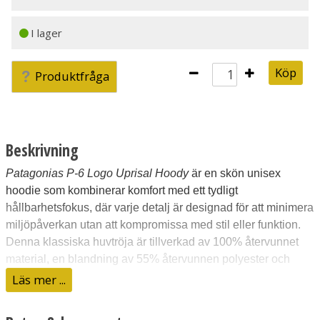
I lager
Köp
Produktfråga
Beskrivning
Patagonias P-6 Logo Uprisal Hoody
är en skön unisex
hoodie som kombinerar komfort med ett tydligt
hållbarhetsfokus, där varje detalj är designad för att minimera
miljöpåverkan utan att kompromissa med stil eller funktion.
Denna klassiska huvtröja är tillverkad av 100% återvunnet
material, en blandning av 55% återvunnen polyester och
45% återvunnen bomull. Genom att använda tygrester och
Läs mer ...
återvunna plastflaskor hjälper den till att minska beroendet
av nytt råmaterial, vilket gör den till ett medvetet val för både