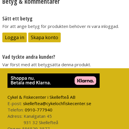
Betyg & kommentarer
din garderob och planeten.
Sätt ett betyg
För att ange betyg för produkten behöver ni vara inloggad.
Med sina mjuka, borstade insida är Patagonias P-6 Logo
Uprisal Hoody både varm och skön, medan tygets naturliga
Logga in
Skapa konto
stretch säkerställer maximal komfort vid användning. Huvan
är justerbar för att ge en perfekt passform och den praktiska
magfickan fungerar som en varm tillflyktsort för händerna
Vad tyckte andra kunder?
under kyliga dagar. Ribbstickade sidopaneler, ärmslut och
Var först med att betygsätta denna produkt.
nederkant ger tröjan en extra dos av komfort och förbättrad
rörelsefrihet, vilket gör den till ett mångsidigt plagg för
vardagen.
Cykel & Fiskecenter i Skellefteå AB
E-post:
skelleftea@cykelochfiskecenter.se
Patagonias P-6 Logo Uprisal Hoody är tillverkad i en Fair
Telefon:
0910-777940
Trade Certified™ fabrik, vilket säkerställer rättvisa
Adress:
Kanalgatan 45
arbetsvillkor och stödjer hållbara produktionsmetoder.
931 32 Skellefteå
Org.nr:
556529-3577