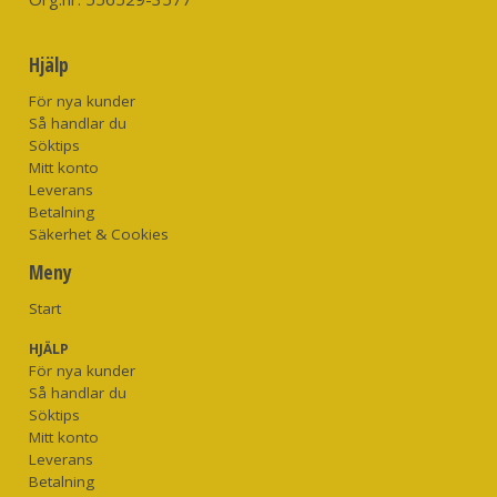
Specifikationer:
Material: 55% återvunnen polyester, 45% återvunnen bomull
Hjälp
Insida: Borstad fleece för extra värme och mjukhet
För nya kunder
Design: Klassisk huvtröja med justerbar dragsko
Så handlar du
Fickor: Magficka för handvärmning och förvaring
Söktips
Ribbstickade detaljer: Sidopaneler, ärmslut och nederkant
Mitt konto
Tillverkning: Fair Trade Certified™
Leverans
Betalning
Säkerhet & Cookies
Meny
Start
HJÄLP
För nya kunder
Så handlar du
Söktips
Mitt konto
Leverans
Betalning