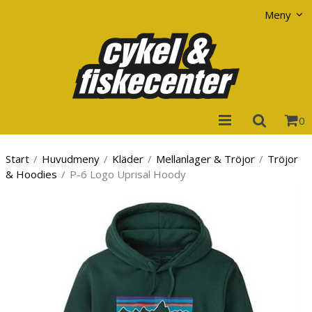
Visa varukorgen
Till kassan
Meny
0
Start
/
Huvudmeny
/
Kläder
/
Mellanlager & Tröjor
/
Tröjor
& Hoodies
/
P-6 Logo Uprisal Hoody