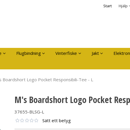
dukten har lagts i din varukorg
Säkerhet & Cooki
Start
Hjälp
Logga in
Användarnamn
*
Lösenord
*
Kom ihåg mig
e
Flugbindning
Vinterfiske
Jakt
Elektron
Glömt ditt lösenord?
Skapa nytt konto
s Boardshort Logo Pocket Responsibili-Tee - L
M's Boardshort Logo Pocket Respo
37655-BLSG-L
Sätt ett betyg