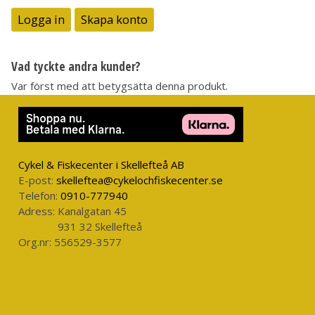
Logga in
Skapa konto
Vad tyckte andra kunder?
Var först med att betygsätta denna produkt.
Cykel & Fiskecenter i Skellefteå AB
E-post:
skelleftea@cykelochfiskecenter.se
Telefon:
0910-777940
Adress:
Kanalgatan 45
931 32 Skellefteå
Org.nr:
556529-3577