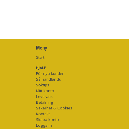
Meny
Start
HJÄLP
För nya kunder
Så handlar du
Söktips
Mitt konto
Leverans
Betalning
Säkerhet & Cookies
Kontakt
Skapa konto
Logga in