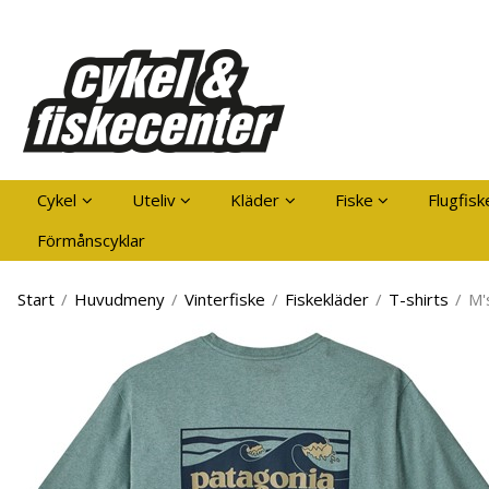
Pro
Cykel
Uteliv
Kläder
Fiske
Flugfisk
Förmånscyklar
Start
/
Huvudmeny
/
Vinterfiske
/
Fiskekläder
/
T-shirts
/
M'