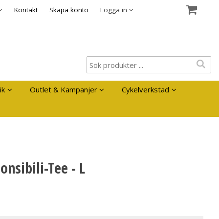
es
Kontakt
Skapa konto
Logga in
ik
Outlet & Kampanjer
Cykelverkstad
nsibili-Tee - L