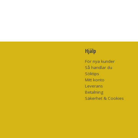
Hjälp
För nya kunder
Så handlar du
Söktips
Mitt konto
Leverans
Betalning
Säkerhet & Cookies