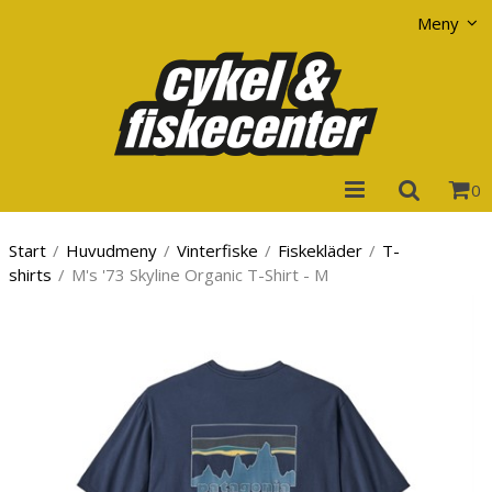
Visa varukorgen
Till kassan
Meny
0
Start
/
Huvudmeny
/
Vinterfiske
/
Fiskekläder
/
T-
shirts
/
M's '73 Skyline Organic T-Shirt - M