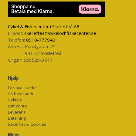
Cykel & Fiskecenter i Skellefteå AB
E-post:
skelleftea@cykelochfiskecenter.se
Telefon:
0910-777940
Adress:
Kanalgatan 45
931 32 Skellefteå
Org.nr:
556529-3577
Hjälp
För nya kunder
Så handlar du
Söktips
Mitt konto
Leverans
Betalning
Säkerhet & Cookies
Meny