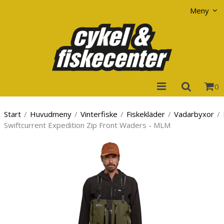
Visa varukorgen
Till kassan
Meny
0
Start
/
Huvudmeny
/
Vinterfiske
/
Fiskekläder
/
Vadarbyxor
/
Swiftcurrent Expedition Zip Front Waders - MLM