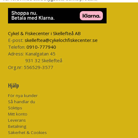
SIZE
OMFÅNG*
INNERSÖM
LÄNGD
(US)
SSS
165-
94cm
73cm
6-8
172cm
S - Short Length
SRM
Cykel & Fiskecenter i Skellefteå AB
175-
94cm
81cm
9-11
E-post:
skelleftea@cykelochfiskecenter.se
182cm
S - Reg Length
Telefon:
0910-777940
MXM
Adress:
Kanalgatan 45
157-
931 32 Skellefteå
101cm
71cm
9-11
M - Extra Shorth
165cm
Org.nr:
556529-3577
Length
MSM
167-
Hjälp
101cm
76cm
9-11
175cm
M - Shorth Length
För nya kunder
MRM
Så handlar du
177-
101cm
81cm
9-11
Söktips
182cm
M - Reg Length
Mitt konto
Leverans
MRL
177-
Betalning
101cm
81cm
12-14
182cm
Säkerhet & Cookies
M - Reg Length