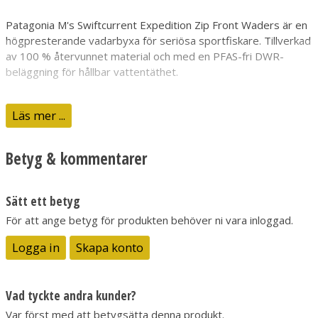
Patagonia M's Swiftcurrent Expedition Zip Front Waders är en
högpresterande vadarbyxa för seriösa sportfiskare. Tillverkad
av 100 % återvunnet material och med en PFAS-fri DWR-
beläggning för hållbar vattentäthet.
Läs mer ...
Produktinformation
Den robusta 4-lagerskonstruktionen ger hög slitstyrka,
Betyg & kommentarer
andingsförmåga och komfort, samtidigt som den vattentäta
barriären skyddar i alla förhållanden. Frontdragkedjan gör dem
enkla att ta på och av, vilket ger extra bekvämlighet under
Sätt ett betyg
långa fiskepass.
För att ange betyg för produkten behöver ni vara inloggad.
4-lagers vattentätt och ventilerande material
100 % återvunnet polyester för hållbarhet
Logga in
Skapa konto
PFAS-fri DWR-beläggning för miljövänligt skydd
Frontdragkedja för enkel på- och avtagning
Ergonomisk passform för optimal komfort
Vad tyckte andra kunder?
Var först med att betygsätta denna produkt.
FOT