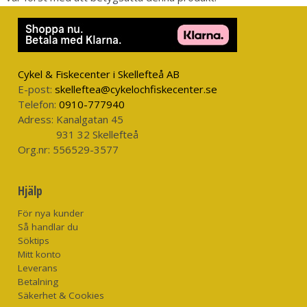
FOT
SIZE
OMFÅNG*
INNERSÖM
LÄNGD
(US)
SSS
165-
94cm
73cm
6-8
Cykel & Fiskecenter i Skellefteå AB
172cm
S - Short Length
E-post:
skelleftea@cykelochfiskecenter.se
SRM
Telefon:
0910-777940
175-
94cm
81cm
9-11
Adress:
Kanalgatan 45
182cm
S - Reg Length
931 32 Skellefteå
MXM
Org.nr:
556529-3577
157-
101cm
71cm
9-11
M - Extra Shorth
165cm
Hjälp
Length
MSM
För nya kunder
167-
101cm
76cm
9-11
Så handlar du
175cm
M - Shorth Length
Söktips
MRM
Mitt konto
177-
Leverans
101cm
81cm
9-11
182cm
Betalning
M - Reg Length
Säkerhet & Cookies
MRL
177-