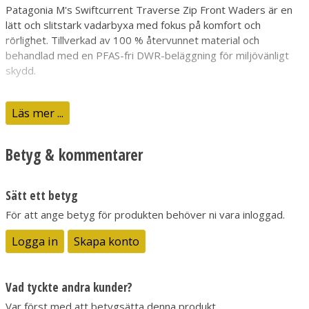
Patagonia M's Swiftcurrent Traverse Zip Front Waders är en
lätt och slitstark vadarbyxa med fokus på komfort och
rörlighet. Tillverkad av 100 % återvunnet material och
behandlad med en PFAS-fri DWR-beläggning för miljövänligt
skydd.
Läs mer ...
Produktinformation
Den 4-lagers H2No®-konstruktionen ger optimalt skydd
Betyg & kommentarer
samtidigt som den håller dig torr och bekväm. Med en
vattentät YKK®-frontdragkedja, ergonomisk passform och
smarta ficklösningar är dessa vadare perfekta för långa dagar
Sätt ett betyg
vid vattnet.
För att ange betyg för produkten behöver ni vara inloggad.
4-lagers H2No®-material för vattentäthet och ventilation
Logga in
Skapa konto
PFAS-fri DWR-beläggning för hållbar vattentålighet
Vattentät YKK®-dragkedja för enkel på- och avtagning
Ergonomisk design för maximal rörlighet och komfort
Vad tyckte andra kunder?
Förstärkta benpartier för extra slitstyrka
Var först med att betygsätta denna produkt.
Fair Trade-certifierad produktion