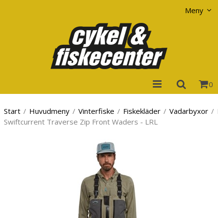
Visa varukorgen
Till kassan
Meny
0
Start
/
Huvudmeny
/
Vinterfiske
/
Fiskekläder
/
Vadarbyxor
/
Swiftcurrent Traverse Zip Front Waders - LRL