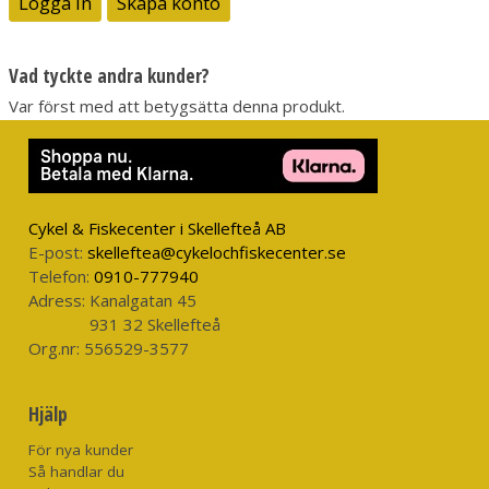
Logga in
Skapa konto
Vad tyckte andra kunder?
Var först med att betygsätta denna produkt.
Cykel & Fiskecenter i Skellefteå AB
E-post:
skelleftea@cykelochfiskecenter.se
Telefon:
0910-777940
Adress:
Kanalgatan 45
931 32 Skellefteå
Org.nr:
556529-3577
Hjälp
För nya kunder
Så handlar du