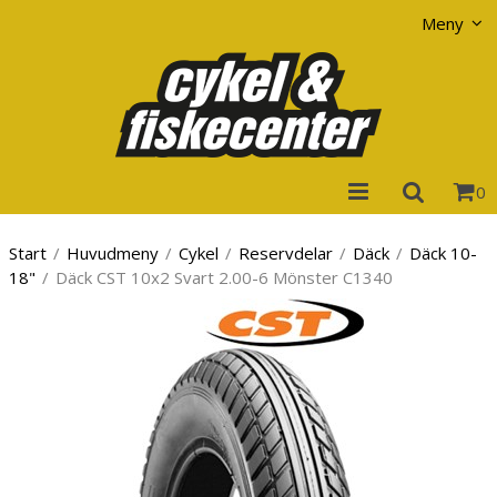
Visa varukorgen
Till kassan
Meny
0
Start
/
Huvudmeny
/
Cykel
/
Reservdelar
/
Däck
/
Däck 10-
18"
/
Däck CST 10x2 Svart 2.00-6 Mönster C1340