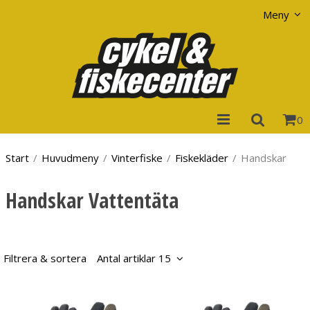
Visa varukorgen
Till kassan
Meny
0
Start
/
Huvudmeny
/
Vinterfiske
/
Fiskekläder
/
Handskar
Handskar Vattentäta
Filtrera & sortera
Antal artiklar 15