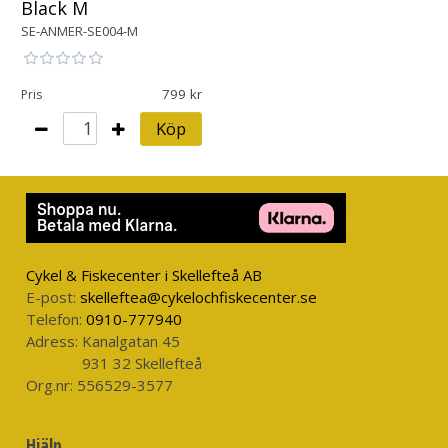
Black M
SE-ANMER-SE004-M
799
Pris
Köp
Cykel & Fiskecenter i Skellefteå AB
E-post:
skelleftea@cykelochfiskecenter.se
Telefon:
0910-777940
Adress:
Kanalgatan 45
931 32 Skellefteå
Org.nr:
556529-3577
Hjälp