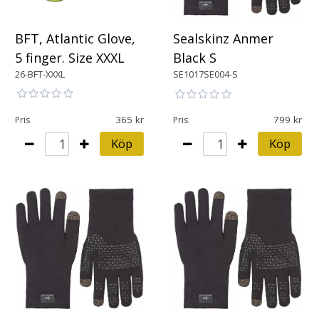
BFT, Atlantic Glove,
Sealskinz Anmer
5 finger. Size XXXL
Black S
26-BFT-XXXL
SE1017SE004-S
365
799
Pris
Pris
Köp
Köp