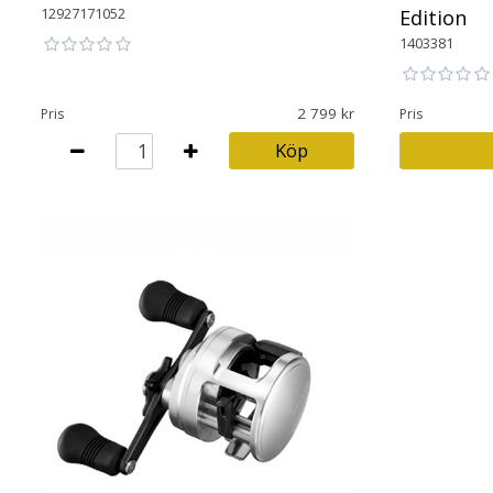
12927171052
Edition
1403381
2 799
Pris
Pris
Köp