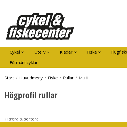
Pro
Cykel
Uteliv
Kläder
Fiske
Flugfisk
Förmånscyklar
Start
/
Huvudmeny
/
Fiske
/
Rullar
/
Multi
Högprofil rullar
Filtrera & sortera