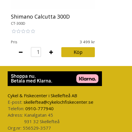
Shimano Calcutta 300D
CT-300D
3 499
Pris
Köp
Cykel & Fiskecenter i Skellefteå AB
E-post:
skelleftea@cykelochfiskecenter.se
Telefon:
0910-777940
Adress:
Kanalgatan 45
931 32 Skellefteå
Org.nr:
556529-3577