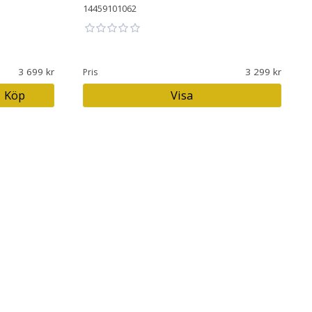
14459101062
3 699
3 299
Pris
Köp
Visa