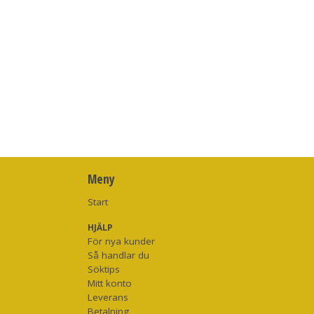
Meny
Start
HJÄLP
För nya kunder
Så handlar du
Söktips
Mitt konto
Leverans
Betalning