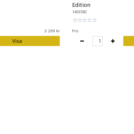
Edition
1403382
3 299
Pris
Visa