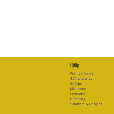
Hjälp
För nya kunder
Så handlar du
Söktips
Mitt konto
Leverans
Betalning
Säkerhet & Cookies