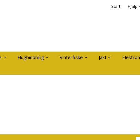
dukten har lagts i din varukorg
Säkerhet & Cooki
Start
Hjälp
Logga in
Användarnamn
*
Lösenord
*
Kom ihåg mig
e
Flugbindning
Vinterfiske
Jakt
Elektron
Glömt ditt lösenord?
Skapa nytt konto