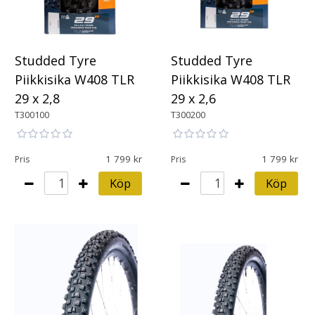
Studded Tyre
Studded Tyre
Piikkisika W408 TLR
Piikkisika W408 TLR
29 x 2,8
29 x 2,6
T300100
T300200
1 799
1 799
Pris
Pris
Köp
Köp