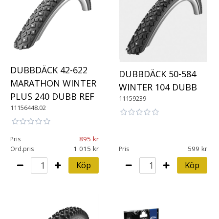
DUBBDÄCK 42-622
DUBBDÄCK 50-584
MARATHON WINTER
WINTER 104 DUBB
PLUS 240 DUBB REF
11159239
11156448.02
895
Pris
1 015
599
Ord.pris
Pris
Köp
Köp