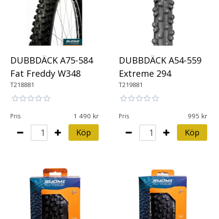
DUBBDÄCK A75-584
DUBBDÄCK A54-559
Fat Freddy W348
Extreme 294
T218881
T219881
1 490
995
Pris
Pris
Köp
Köp