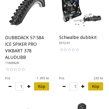
Schwalbe dubbkit
DUBBDÄCK 57-584
5512.01
ICE SPIKER PRO
VIKBART 378
ALUDUBB
11600628
1 395
235
Pris
Pris
Köp
Köp