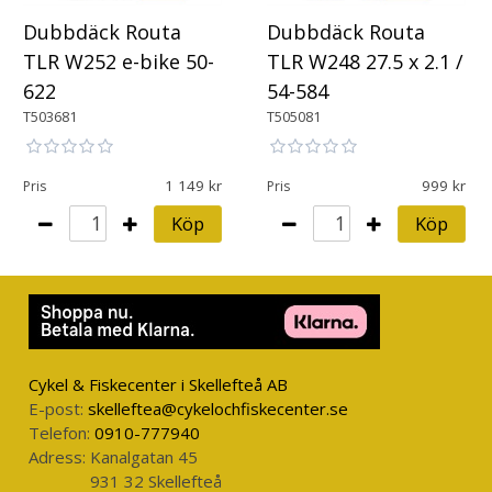
Dubbdäck Routa
Dubbdäck Routa
TLR W252 e-bike 50-
TLR W248 27.5 x 2.1 /
622
54-584
T503681
T505081
1 149
999
Pris
Pris
Köp
Köp
Cykel & Fiskecenter i Skellefteå AB
E-post:
skelleftea@cykelochfiskecenter.se
Telefon:
0910-777940
Adress:
Kanalgatan 45
931 32 Skellefteå