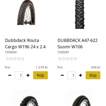
Dubbdäck Routa
DUBBDÄCK A47-622
Cargo W196 24 x 2.4
Suomi W106
T200030
T200281
1 279
549
Pris
Pris
Köp
Köp