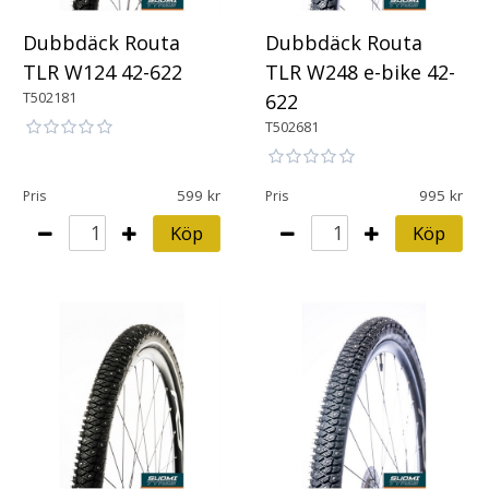
Dubbdäck Routa
Dubbdäck Routa
TLR W124 42-622
TLR W248 e-bike 42-
T502181
622
T502681
599
995
Pris
Pris
Köp
Köp