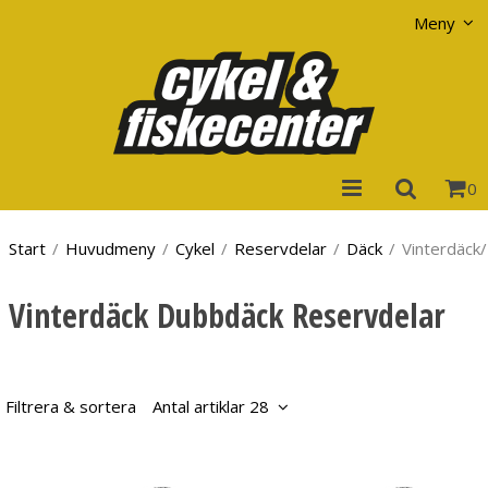
Visa varukorgen
Till kassan
Meny
0
Start
/
Huvudmeny
/
Cykel
/
Reservdelar
/
Däck
/
Vinterdäck
Vinterdäck Dubbdäck Reservdelar
Filtrera & sortera
Antal artiklar 28