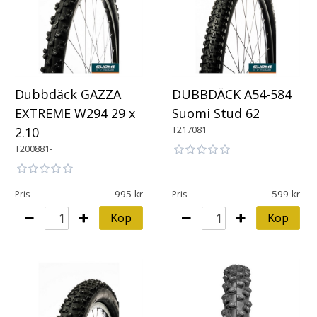
Dubbdäck GAZZA
DUBBDÄCK A54-584
EXTREME W294 29 x
Suomi Stud 62
T217081
2.10
T200881-
995
599
Pris
Pris
Köp
Köp