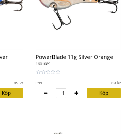
PowerBlade 11g Silver Orange
ver
1601089
89
89
Pris
Köp
Köp