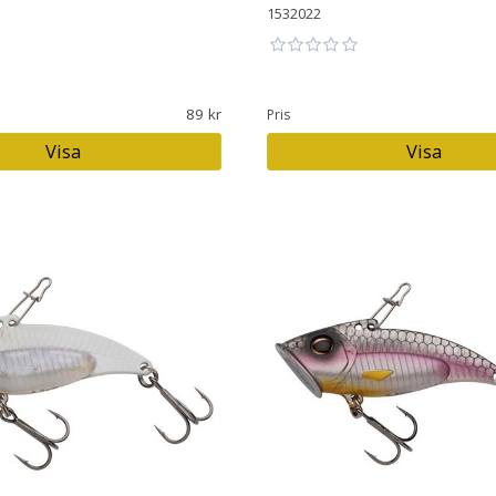
1532022
89
Pris
Visa
Visa