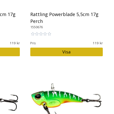
5cm 17g
Rattling Powerblade 5,5cm 17g
Perch
1550676
119
119
Pris
Visa