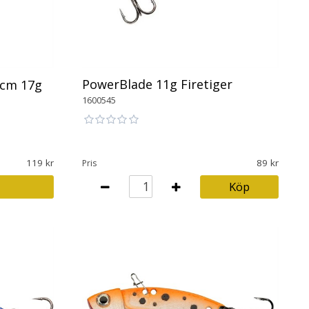
PowerBlade 11g Firetiger
5cm 17g
1600545
119
89
Pris
Köp