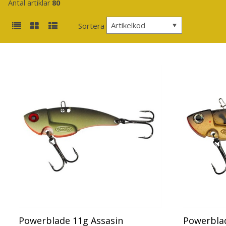
Antal artiklar
80
Artikelkod
Sortera
Powerblade 11g Assasin
Powerbla