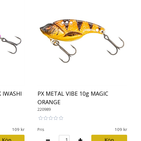
K IWASHI
PX METAL VIBE 10g MAGIC
ORANGE
220989
109
109
Pris
Köp
Köp