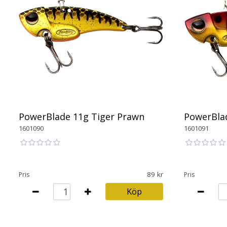
PowerBlade 11g Tiger Prawn
PowerBlad
1601090
1601091
89
Pris
Pris
Köp