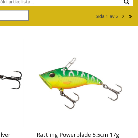
Sida
1
av
2
lver
Rattling Powerblade 5,5cm 17g