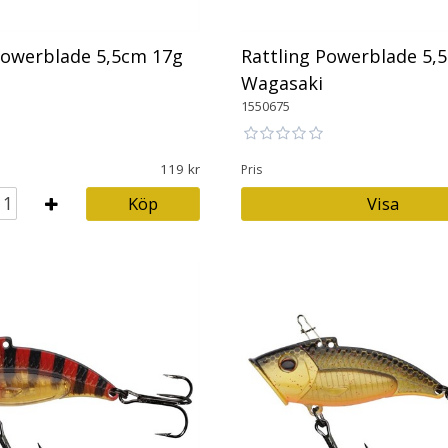
Powerblade 5,5cm 17g
Rattling Powerblade 5,
Wagasaki
1550675
119
Pris
Köp
Visa