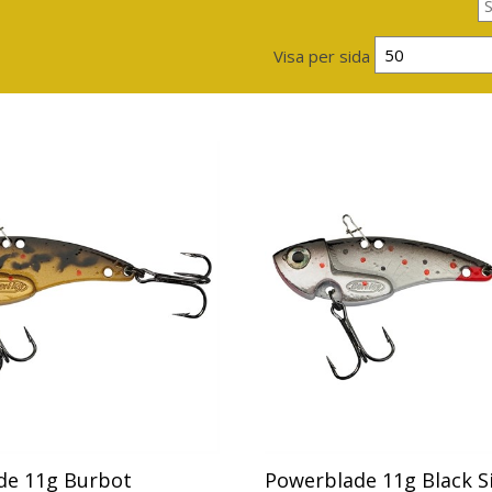
50
Visa per sida
de 11g Burbot
Powerblade 11g Black Si