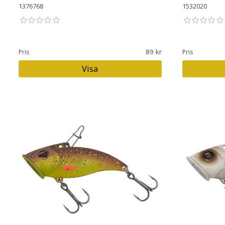
1376768
1532020
89
Pris
Pris
Visa