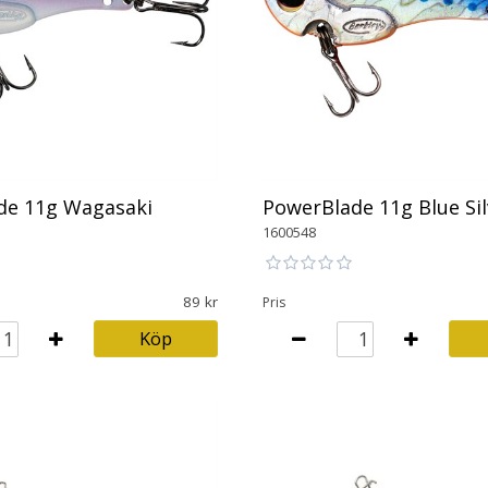
de 11g Wagasaki
PowerBlade 11g Blue Sil
1600548
89
Pris
Köp