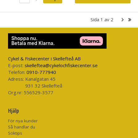
Sida
1
av
2
Cykel & Fiskecenter i Skellefteå AB
E-post:
skelleftea@cykelochfiskecenter.se
Telefon:
0910-777940
Adress:
Kanalgatan 45
931 32 Skellefteå
Org.nr:
556529-3577
Hjälp
För nya kunder
Så handlar du
Söktips