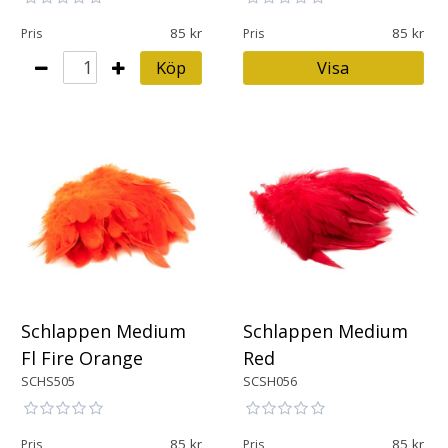
85
85
Pris
Pris
Köp
Visa
Schlappen Medium
Schlappen Medium
Fl Fire Orange
Red
SCHS505
SCSH056
85
85
Pris
Pris