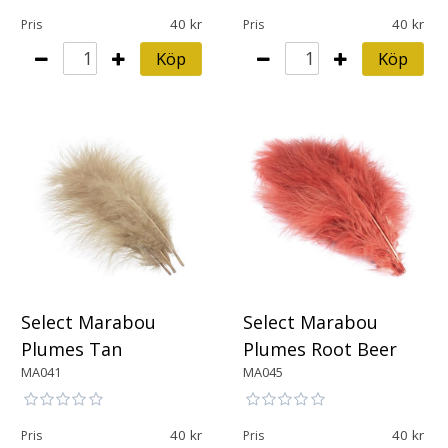
40
40
Pris
Pris
Köp
Köp
Select Marabou
Select Marabou
Plumes Tan
Plumes Root Beer
MA041
MA045
40
40
Pris
Pris