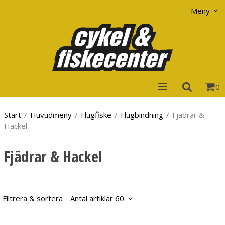
Visa varukorgen
Till kassan
Meny
0
Start
/
Huvudmeny
/
Flugfiske
/
Flugbindning
/
Fjädrar &
Hackel
Fjädrar & Hackel
Filtrera & sortera
Antal artiklar 60