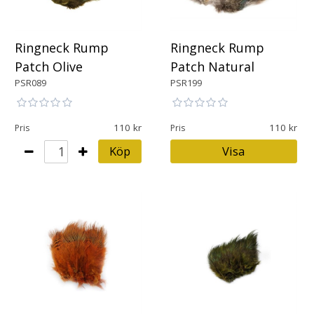
Ringneck Rump
Ringneck Rump
Patch Olive
Patch Natural
PSR089
PSR199
110
110
Pris
Pris
Köp
Visa