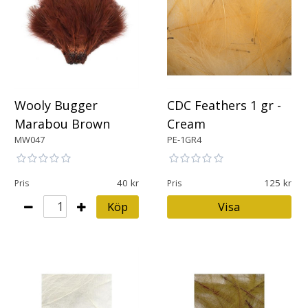
Wooly Bugger
CDC Feathers 1 gr -
Marabou Brown
Cream
MW047
PE-1GR4
40
125
Pris
Pris
Köp
Visa