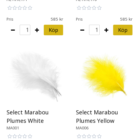
585
585
Pris
Pris
Köp
Köp
Select Marabou
Select Marabou
Plumes White
Plumes Yellow
MA001
MA006