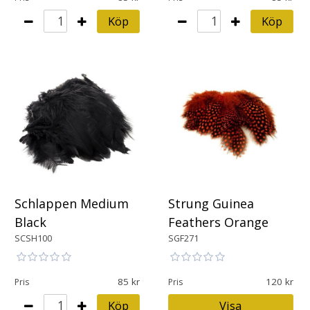
Köp
Köp
Schlappen Medium
Strung Guinea
Black
Feathers Orange
SCSH100
SGF271
85
120
Pris
Pris
Köp
Visa