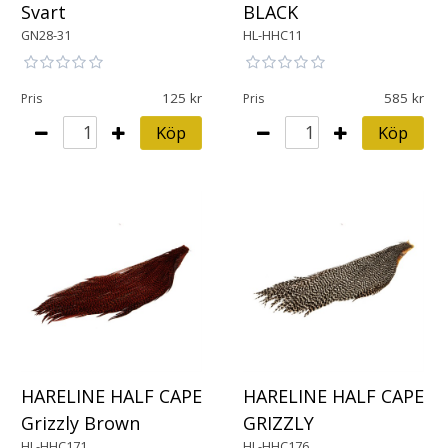
Svart
BLACK
GN28-31
HL-HHC11
125
585
Pris
Pris
Köp
Köp
HARELINE HALF CAPE
HARELINE HALF CAPE
Grizzly Brown
GRIZZLY
HL-HHC171
HL-HHC176