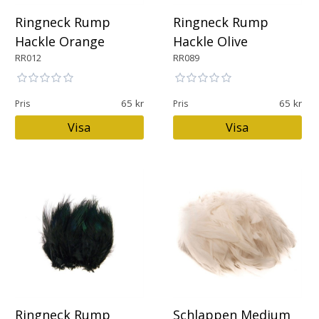
Ringneck Rump
Ringneck Rump
Hackle Orange
Hackle Olive
RR012
RR089
65
65
Pris
Pris
Visa
Visa
Ringneck Rump
Schlappen Medium