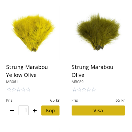
Strung Marabou
Strung Marabou
Yellow Olive
Olive
MB061
MB089
65
65
Pris
Pris
Köp
Visa