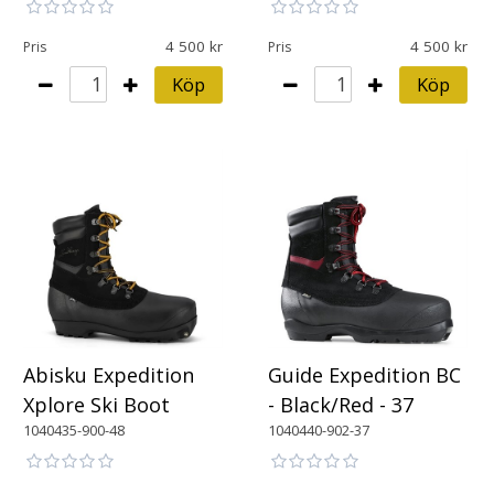
4 500
4 500
Pris
Pris
Köp
Köp
Abisku Expedition
Guide Expedition BC
Xplore Ski Boot
- Black/Red - 37
1040435-900-48
1040440-902-37