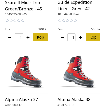
Guide Expedition
Skare II Mid - Tea
Liner - Grey - 42
Green/Bronze - 45
1050440-830-42
1040670-684-45
3 900
650
Pris
Pris
Köp
Köp
Alpina Alaska 37
Alpina Alaska 38
4101-500 37
4101-500 38