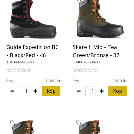
Guide Expedition BC
Skare II Mid - Tea
- Black/Red - 46
Green/Bronze - 37
1040440-902-46
1040670-684-37
3 900
3 900
Pris
Pris
Köp
Köp