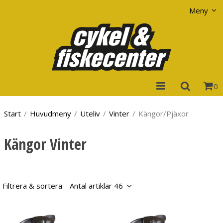
Visa varukorgen
Till kassan
Meny
0
Start
/
Huvudmeny
/
Uteliv
/
Vinter
/
Kängor/Pjäxor
Kängor Vinter
Filtrera & sortera
Antal artiklar 46