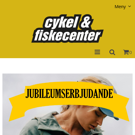
Visa varukorgen
Till kassan
Meny
0