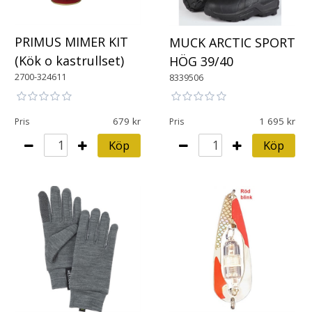
PRIMUS MIMER KIT
MUCK ARCTIC SPORT
(Kök o kastrullset)
HÖG 39/40
2700-324611
8339506
679
1 695
Pris
Pris
Köp
Köp