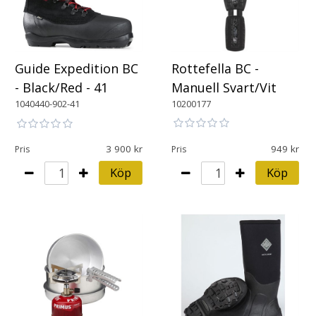
Rottefella BC -
Guide Expedition BC
Manuell Svart/Vit
- Black/Red - 41
10200177
1040440-902-41
3 900
949
Pris
Pris
Köp
Köp