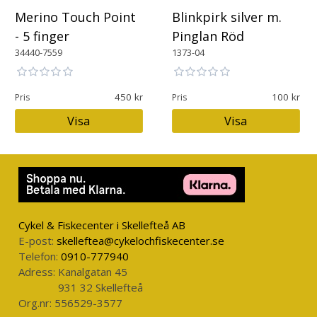
Merino Touch Point
Blinkpirk silver m.
- 5 finger
Pinglan Röd
34440-7559
1373-04
450
100
Pris
Pris
Visa
Visa
Cykel & Fiskecenter i Skellefteå AB
E-post:
skelleftea@cykelochfiskecenter.se
Telefon:
0910-777940
Adress:
Kanalgatan 45
931 32 Skellefteå
Org.nr:
556529-3577