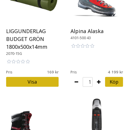
LIGGUNDERLAG
Alpina Alaska
4101-500 43
BUDGET GRÖN
1800x500x14mm
2070-15G
169
4 199
Pris
Pris
Visa
Köp