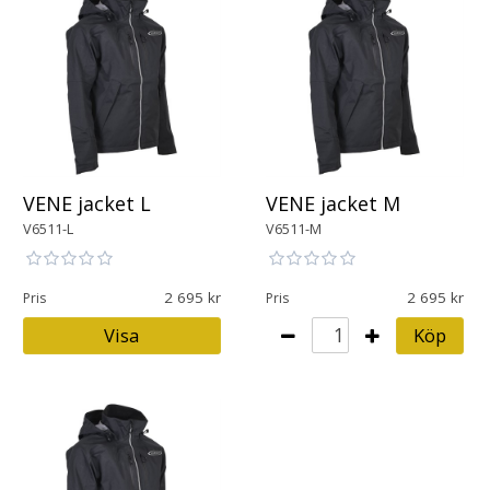
VENE jacket L
VENE jacket M
V6511-L
V6511-M
2 695
2 695
Pris
Pris
Visa
Köp