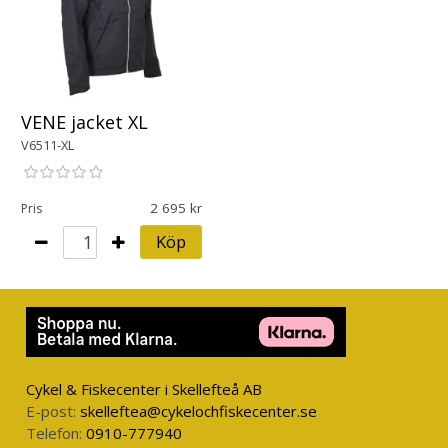
VENE jacket XL
V6511-XL
2 695
Pris
Köp
Cykel & Fiskecenter i Skellefteå AB
E-post:
skelleftea@cykelochfiskecenter.se
Telefon:
0910-777940