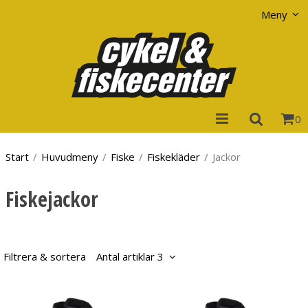
Visa varukorgen
Till kassan
Meny
0
Start
/
Huvudmeny
/
Fiske
/
Fiskekläder
/
Jackor
Fiskejackor
Filtrera & sortera
Antal artiklar 3