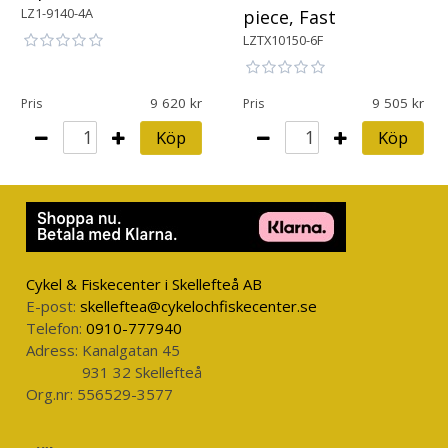
LZ1-9140-4A
piece, Fast
LZTX10150-6F
9 620
9 505
Pris
Pris
Köp
Köp
Cykel & Fiskecenter i Skellefteå AB
E-post:
skelleftea@cykelochfiskecenter.se
Telefon:
0910-777940
Adress:
Kanalgatan 45
931 32 Skellefteå
Org.nr:
556529-3577