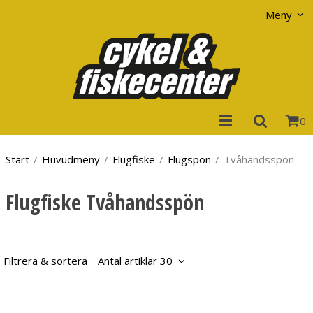
Visa varukorgen
Till kassan
Meny
0
Start
/
Huvudmeny
/
Flugfiske
/
Flugspön
/
Tvåhandsspön
Flugfiske Tvåhandsspön
Filtrera & sortera
Antal artiklar 30