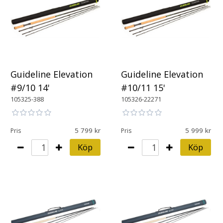
Guideline Elevation
Guideline Elevation
#9/10 14'
#10/11 15'
105325-388
105326-22271
5 799
5 999
Pris
Pris
Köp
Köp