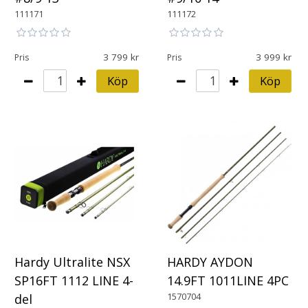
111171
111172
3 799
3 999
Pris
Pris
Köp
Köp
Hardy Ultralite NSX
HARDY AYDON
SP16FT 1112 LINE 4-
14.9FT 1011LINE 4PC
1570704
del