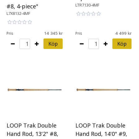
LTR7130-4MF
#8, 4-piece"
L7X8132-4MF
14 345
4 499
Pris
Pris
Köp
Köp
LOOP Trak Double
LOOP Trak Double
Hand Rod, 13'2" #8,
Hand Rod, 14'0" #9,