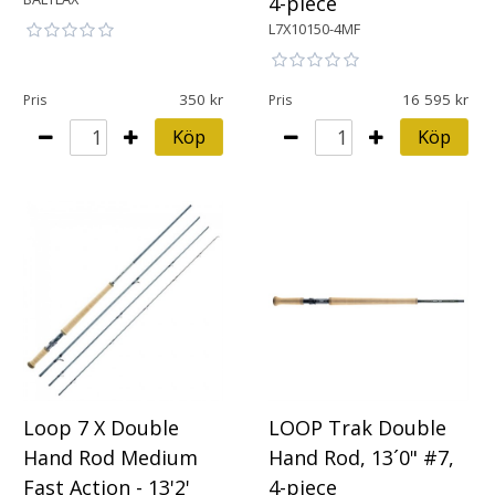
4-piece
L7X10150-4MF
350
16 595
Pris
Pris
Köp
Köp
Loop 7 X Double
LOOP Trak Double
Hand Rod Medium
Hand Rod, 13´0" #7,
Fast Action - 13'2'
4-piece