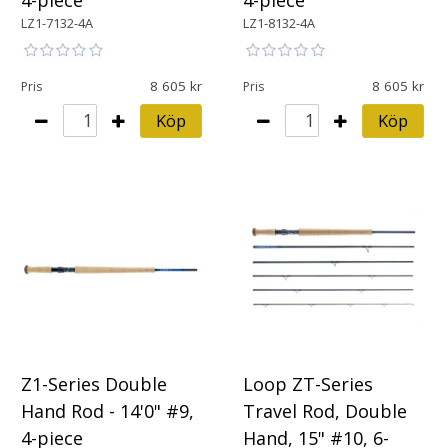
4-piece
4-piece
LZ1-7132-4A
LZ1-8132-4A
8 605
8 605
Pris
Pris
Köp
Köp
Z1-Series Double
Loop ZT-Series
Hand Rod - 14'0" #9,
Travel Rod, Double
4-piece
Hand, 15" #10, 6-