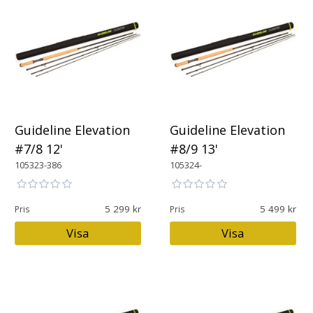
Guideline Elevation
Guideline Elevation
#7/8 12'
#8/9 13'
105323-386
105324-
5 299
5 499
Pris
Pris
Visa
Visa