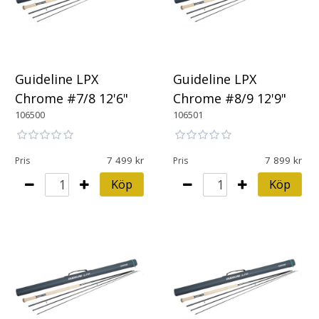
Guideline LPX
Guideline LPX
Chrome #7/8 12'6"
Chrome #8/9 12'9"
106500
106501
7 499
7 899
Pris
Pris
Köp
Köp