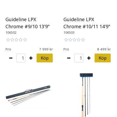
Guideline LPX
Guideline LPX
Chrome #9/10 13'9"
Chrome #10/11 14'9"
106502
106503
7 999
8 499
Pris
Pris
Köp
Köp