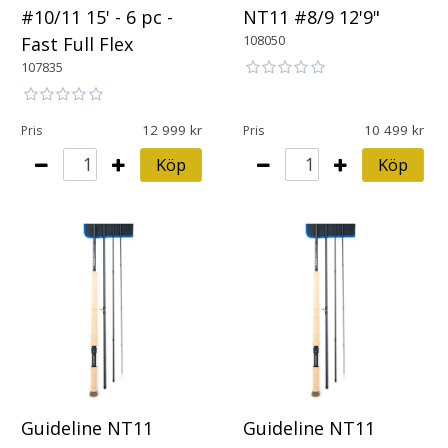
#10/11 15' - 6 pc -
NT11 #8/9 12'9"
108050
Fast Full Flex
107835
12 999
10 499
Pris
Pris
Köp
Köp
Guideline NT11
Guideline NT11