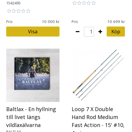
1542495
10 000
10 699
Pris
Pris
Visa
Köp
Baltlax - En hyllning
Loop 7 X Double
till livet längs
Hand Rod Medium
vildlaxälvarna
Fast Action - 15' #10,
BALTLAX