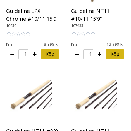
Guideline LPX
Guideline NT11
Chrome #10/11 15'9"
#10/11 15'9"
106504
107435
8 999
13 999
Pris
Pris
Köp
Köp