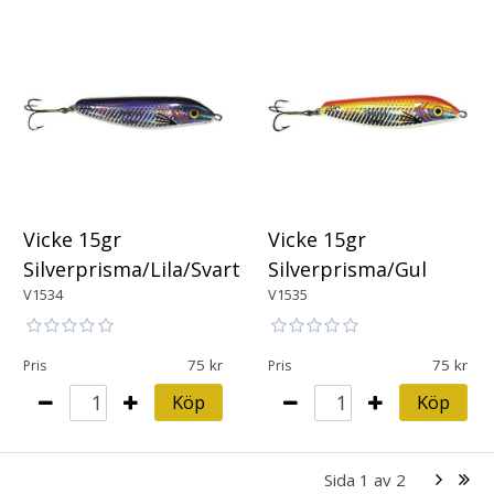
Vicke 15gr
Vicke 15gr
Silverprisma/Lila/Svart
Silverprisma/Gul
V1534
V1535
75
75
Pris
Pris
Köp
Köp
Sida
1
av
2