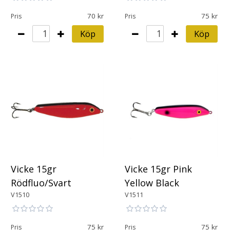
70
75
Pris
Pris
Köp
Köp
Vicke 15gr
Vicke 15gr Pink
Rödfluo/Svart
Yellow Black
V1510
V1511
75
75
Pris
Pris