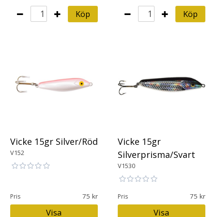
Köp
Köp
Vicke 15gr Silver/Röd
Vicke 15gr
V152
Silverprisma/Svart
V1530
75
75
Pris
Pris
Visa
Visa