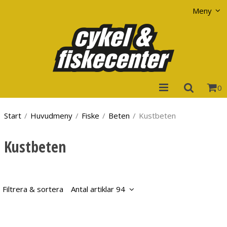
Visa varukorgen
Till kassan
Meny
0
Start
/
Huvudmeny
/
Fiske
/
Beten
/
Kustbeten
Kustbeten
Filtrera & sortera
Antal artiklar 94