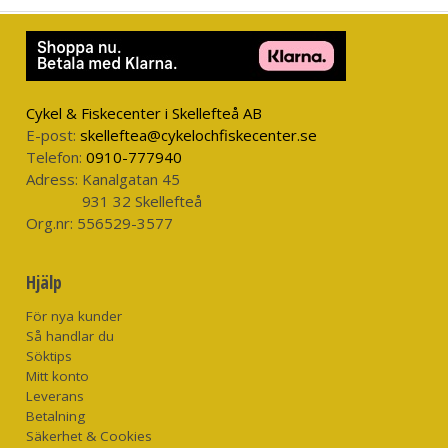
Cykel & Fiskecenter i Skellefteå AB
E-post:
skelleftea@cykelochfiskecenter.se
Telefon:
0910-777940
Adress:
Kanalgatan 45
931 32 Skellefteå
Org.nr:
556529-3577
Hjälp
För nya kunder
Så handlar du
Söktips
Mitt konto
Leverans
Betalning
Säkerhet & Cookies