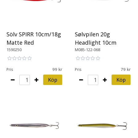
Sölv SPIRR 10cm/18g
Sølvpilen 20g
Matte Red
Headlight 10cm
1590250
M085-122-068
99
79
Pris
Pris
Köp
Köp