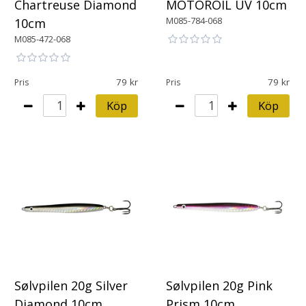
Chartreuse Diamond
MOTOROIL UV 10cm
M085-784-068
10cm
M085-472-068
79
79
Pris
Pris
Köp
Köp
Sølvpilen 20g Silver
Sølvpilen 20g Pink
Diamond 10cm
Prism 10cm