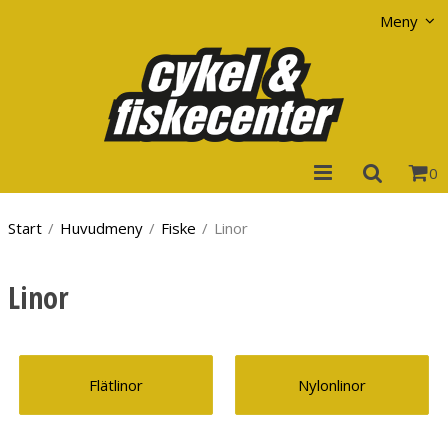
Visa varukorgen
Till kassan
Meny
0
Start
/
Huvudmeny
/
Fiske
/
Linor
Linor
Flätlinor
Nylonlinor