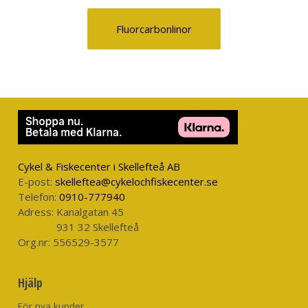
Fluorcarbonlinor
Cykel & Fiskecenter i Skellefteå AB
E-post:
skelleftea@cykelochfiskecenter.se
Telefon:
0910-777940
Adress:
Kanalgatan 45
931 32 Skellefteå
Org.nr:
556529-3577
Hjälp
För nya kunder