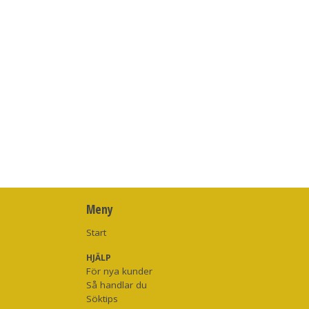
Meny
Start
HJÄLP
För nya kunder
Så handlar du
Söktips