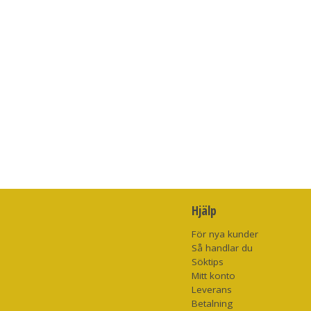
Hjälp
För nya kunder
Så handlar du
Söktips
Mitt konto
Leverans
Betalning