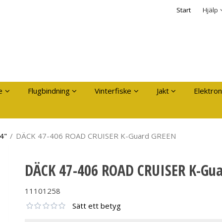
dukten har lagts i din varukorg
Säkerhet & Cooki
Start
Hjälp
Logga in
Användarnamn
*
Lösenord
*
Kom ihåg mig
e
Flugbindning
Vinterfiske
Jakt
Elektron
Glömt ditt lösenord?
Skapa nytt konto
4"
/
DÄCK 47-406 ROAD CRUISER K-Guard GREEN
DÄCK 47-406 ROAD CRUISER K-Gu
11101258
Sätt ett betyg