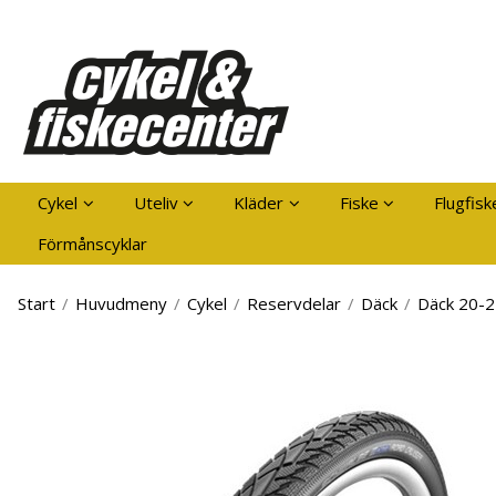
Pro
Cykel
Uteliv
Kläder
Fiske
Flugfisk
Förmånscyklar
Start
/
Huvudmeny
/
Cykel
/
Reservdelar
/
Däck
/
Däck 20-2