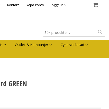
es
Kontakt
Skapa konto
Logga in
ik
Outlet & Kampanjer
Cykelverkstad
ard GREEN