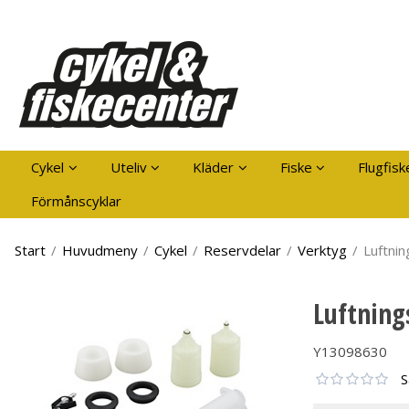
Pro
Cykel
Uteliv
Kläder
Fiske
Flugfisk
Förmånscyklar
Start
/
Huvudmeny
/
Cykel
/
Reservdelar
/
Verktyg
/
Luftnin
Luftning
Y13098630
S