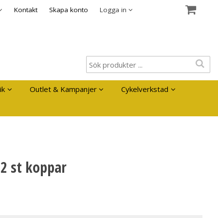
es
Kontakt
Skapa konto
Logga in
ik
Outlet & Kampanjer
Cykelverkstad
 2 st koppar