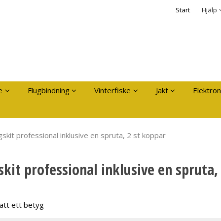
dukten har lagts i din varukorg
Säkerhet & Cooki
Start
Hjälp
Logga in
Användarnamn
*
Lösenord
*
Kom ihåg mig
e
Flugbindning
Vinterfiske
Jakt
Elektron
Glömt ditt lösenord?
Skapa nytt konto
gskit professional inklusive en spruta, 2 st koppar
skit professional inklusive en spruta,
ätt ett betyg