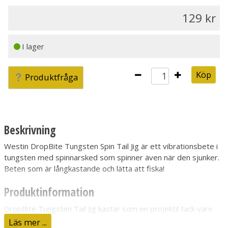
129
I lager
Köp
Produktfråga
Beskrivning
Westin DropBite Tungsten Spin Tail Jig är ett vibrationsbete i
tungsten med spinnarsked som spinner även när den sjunker.
Beten som är långkastande och lätta att fiska!
Produktinformation
DropBite Tungsten Tail Jig kastar som en projektil tack vare
den kompakta kroppen av tungsten. Låt den sjunka till önskat
Läs mer ...