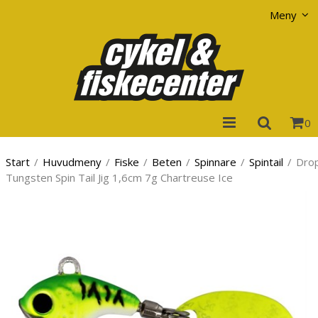
Visa varukorgen
Till kassan
Meny
0
Start
/
Huvudmeny
/
Fiske
/
Beten
/
Spinnare
/
Spintail
/
Dro
Tungsten Spin Tail Jig 1,6cm 7g Chartreuse Ice