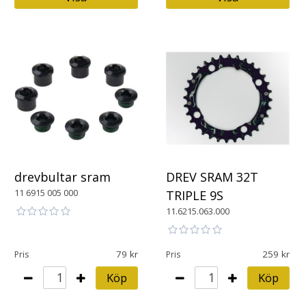
drevbultar sram
DREV SRAM 32T
11 6915 005 000
TRIPLE 9S
11.6215.063.000
79
259
Pris
Pris
Köp
Köp