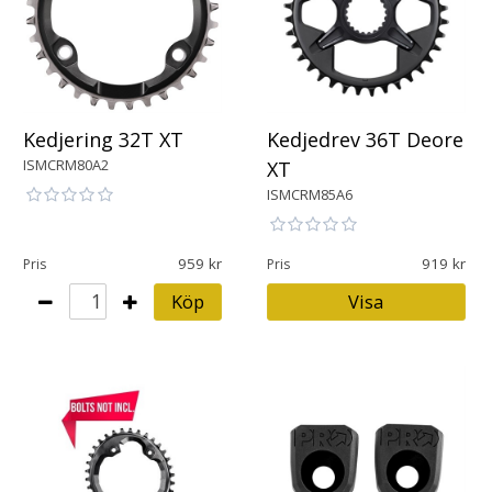
Kedjering 32T XT
Kedjedrev 36T Deore
ISMCRM80A2
XT
ISMCRM85A6
959
919
Pris
Pris
Köp
Visa