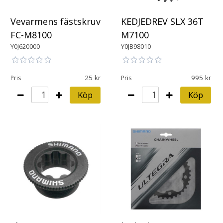
Vevarmens fästskruv
KEDJEDREV SLX 36T
FC-M8100
M7100
Y0J620000
Y0JB98010
25
995
Pris
Pris
Köp
Köp