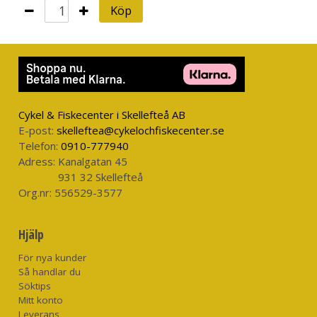
Köp
Cykel & Fiskecenter i Skellefteå AB
E-post:
skelleftea@cykelochfiskecenter.se
Telefon:
0910-777940
Adress:
Kanalgatan 45
931 32 Skellefteå
Org.nr:
556529-3577
Hjälp
För nya kunder
Så handlar du
Söktips
Mitt konto
Leverans