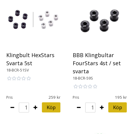
Klingbult HexStars
BBB Klingbultar
Svarta 5st
FourStars 4st / set
18-BCR-51SV
svarta
18-BCR-59S
259
195
Pris
Pris
Köp
Köp