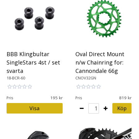
BBB Klingbultar
Oval Direct Mount
SingleStars 4st / set
n/w Chainring for:
svarta
Cannondale 66g
18-BCR-60
CNOV32GN
195
819
Pris
Pris
Visa
Köp