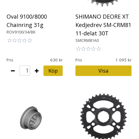
Oval 9100/8000
SHIMANO DEORE XT
Chainring 31g
Kedjedrev SM-CRM81
ROV9100/34/BK
11-delat 30T
SMCRM81A0
630
1 095
Pris
Pris
Köp
Visa