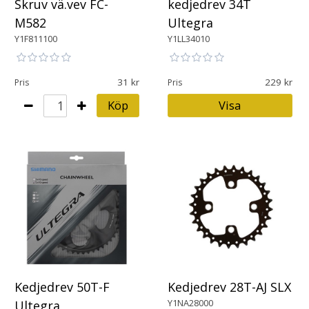
Skruv vä.vev FC-
kedjedrev 34T
M582
Ultegra
Y1F811100
Y1LL34010
31
229
Pris
Pris
Köp
Visa
Kedjedrev 50T-F
Kedjedrev 28T-AJ SLX
Y1NA28000
Ultegra