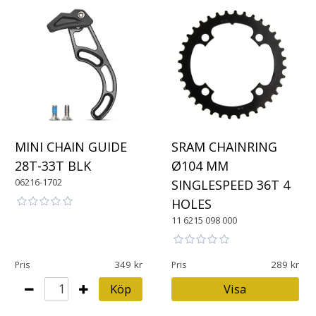
SRAM CHAINRING
MINI CHAIN GUIDE
Ø104 MM
28T-33T BLK
06216-1702
SINGLESPEED 36T 4
HOLES
11 6215 098 000
349
289
Pris
Pris
Köp
Visa