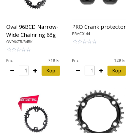
Oval 96BCD Narrow-
PRO Crank protector
PRAC0144
Wide Chainring 63g
OV96XTR/34BK
719
129
Pris
Pris
Köp
Köp