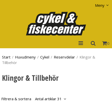
Visa varukorgen
Till kassan
Meny
0
Start
/
Huvudmeny
/
Cykel
/
Reservdelar
/
Klingor &
Tillbehör
Klingor & Tillbehör
Filtrera & sortera
Antal artiklar 31