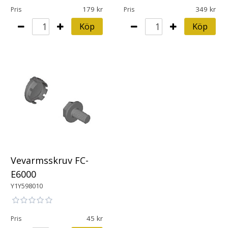
179
349
Pris
Pris
Köp
Köp
Vevarmsskruv FC-
E6000
Y1Y598010
45
Pris