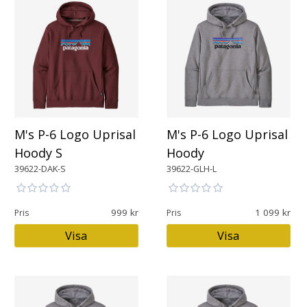
M's P-6 Logo Uprisal
M's P-6 Logo Uprisal
Hoody S
Hoody
39622-DAK-S
39622-GLH-L
999
1 099
Pris
Pris
Visa
Visa