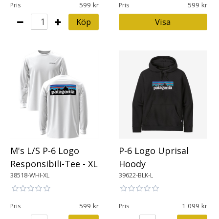
599
599
Pris
Pris
Köp
Visa
M's L/S P-6 Logo
P-6 Logo Uprisal
Responsibili-Tee - XL
Hoody
38518-WHI-XL
39622-BLK-L
599
1 099
Pris
Pris