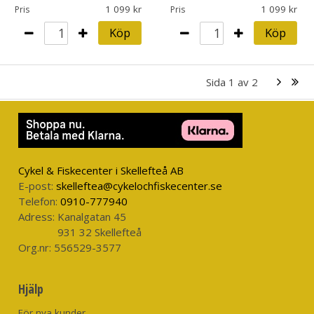
1 099
1 099
Pris
Pris
Köp
Köp
Sida
1
av
2
Cykel & Fiskecenter i Skellefteå AB
E-post:
skelleftea@cykelochfiskecenter.se
Telefon:
0910-777940
Adress:
Kanalgatan 45
931 32 Skellefteå
Org.nr:
556529-3577
Hjälp
För nya kunder