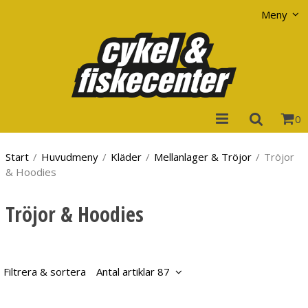
Visa varukorgen
Till kassan
Meny
0
Start
/
Huvudmeny
/
Kläder
/
Mellanlager & Tröjor
/
Tröjor
& Hoodies
Tröjor & Hoodies
Filtrera & sortera
Antal artiklar 87