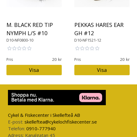
M. BLACK RED TIP
PEKKAS HARES EAR
NYMPH L/S #10
GH #12
D10-NF0800-10
D10-NF1521-12
20
20
Pris
Pris
Visa
Visa
Cykel & Fiskecenter i Skellefteå AB
E-post:
skelleftea@cykelochfiskecenter.se
Telefon:
0910-777940
Adress:
Kanalgatan 45