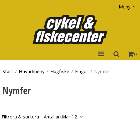
Visa varukorgen
Till kassan
Meny
0
Start
/
Huvudmeny
/
Flugfiske
/
Flugor
/
Nymfer
Nymfer
Filtrera & sortera
Antal artiklar 12