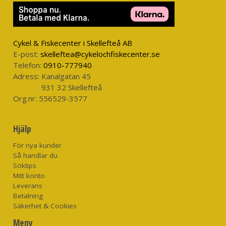
Skyddande huva med justeringar.
Sidoventilation med blixtlås för ökat luftflöde.
Manschetter som justeras med kardborr för att skydda mot
Cykel & Fiskecenter i Skellefteå AB
väder och vind.
E-post:
skelleftea@cykelochfiskecenter.se
Nederfåll justeras med snodd.
Telefon:
0910-777940
Adress:
Kanalgatan 45
DWR-behandling (PFC-fri) som avvisar vatten och smuts.
931 32 Skellefteå
Org.nr:
556529-3577
Hjälp
För nya kunder
Så handlar du
Söktips
Mitt konto
Leverans
Betalning
Säkerhet & Cookies
Meny