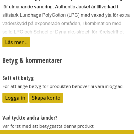
för utmanande vandring. Authentic Jacket är tillverkad i
slitstark Lundhags PolyCotton (LPC) med vaxad yta för extra
väderskydd på exponerade områden, i kombination med
solid LPC och Schoeller Dynamic.-stretch för rörelsefrihet
och komfort. Fullt utrustad med flertalet fickor för enkel
Läs mer ...
förvaring, och ventilationsdragkedjor för ökad
luftgenomströmning. Jackan är behandlad med fluorkarbonfri
Betyg & kommentarer
DWR, som hjälper materialet att stå emot väta och smuts.
Sätt ett betyg
PRODUKTFAKTA
För att ange betyg för produkten behöver ni vara inloggad.
Logga in
Skapa konto
Slitstark LPC-väv på 205 g, där de mest exponerade
områdena har en vaxad yta för förbättrat väderskydd.
Vad tyckte andra kunder?
Stretchpaneler av Schoeller Dynamic för ökad komfort och
Var först med att betygsätta denna produkt.
rörelsefrihet.