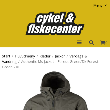
Visa varukorgen
Till kassan
Meny
0
Start
/
Huvudmeny
/
Kläder
/
Jackor
/
Vardags &
Vandring
/
Authentic Ms Jacket - Forest Green/Dk Forest
Green - XL