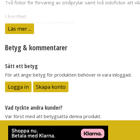
Två fickor för förvaring av småprylar samt två sidofickor att vil
I korthet
Flanellskjorta med syntetfyllning
Läs mer ...
Ekologisk bomull, återvunnen polyester i foder samt 90 % återv
Två bröstfickor med lock och knapp
Två sidofickor
Betyg & kommentarer
Sydd i Fairtrade™-certifierad fabrik
Sätt ett betyg
För att ange betyg för produkten behöver ni vara inloggad.
Logga in
Skapa konto
Vad tyckte andra kunder?
Var först med att betygsätta denna produkt.