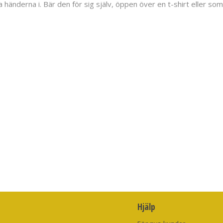
a händerna i. Bär den för sig själv, öppen över en t-shirt eller so
unnen polyester i fyllning
Hjälp