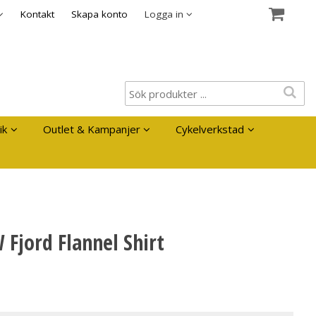
es
Kontakt
Skapa konto
Logga in
ik
Outlet & Kampanjer
Cykelverkstad
Fjord Flannel Shirt