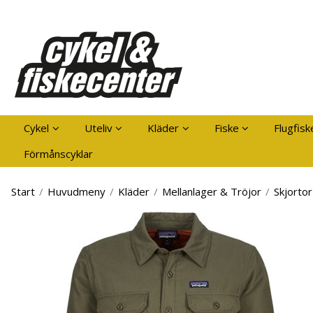
Pro
Cykel
Uteliv
Kläder
Fiske
Flugfisk
Förmånscyklar
Start
/
Huvudmeny
/
Kläder
/
Mellanlager & Tröjor
/
Skjortor