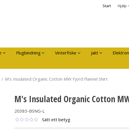
dukten har lagts i din varukorg
Säkerhet & Cooki
Start
Hjälp
Logga in
Användarnamn
*
Lösenord
*
Kom ihåg mig
e
Flugbindning
Vinterfiske
Jakt
Elektron
Glömt ditt lösenord?
Skapa nytt konto
/
M's Insulated Organic Cotton MW Fjord Flannel Shirt
M's Insulated Organic Cotton MW 
20385-BSNG-L
Sätt ett betyg