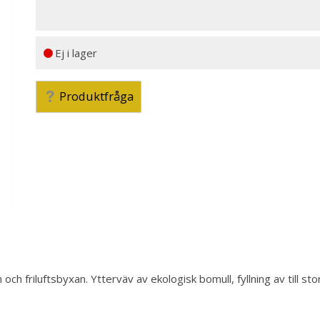
Ej i lager
Produktfråga
h friluftsbyxan. Ytterväv av ekologisk bomull, fyllning av till s