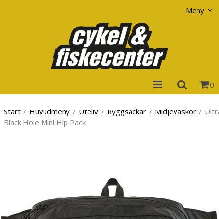
Visa varukorgen
Till kassan
Meny
0
Start
/
Huvudmeny
/
Uteliv
/
Ryggsäckar
/
Midjeväskor
/
Ultr
Black Hole Mini Hip Pack