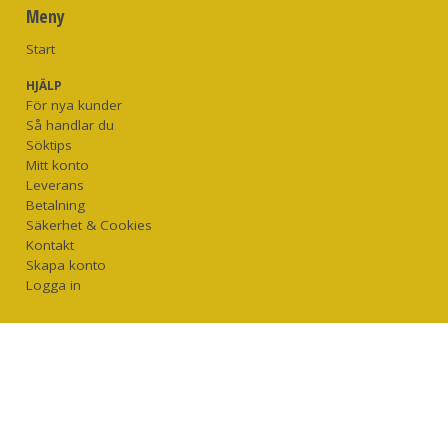
Meny
Start
HJÄLP
För nya kunder
Så handlar du
Söktips
Mitt konto
Leverans
Betalning
Säkerhet & Cookies
Kontakt
Skapa konto
Logga in