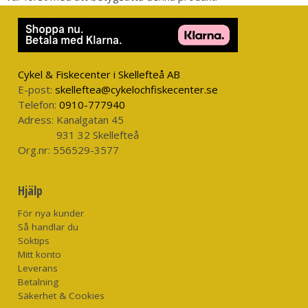
Cykel & Fiskecenter i Skellefteå AB
E-post:
skelleftea@cykelochfiskecenter.se
Telefon:
0910-777940
Adress:
Kanalgatan 45
931 32 Skellefteå
Org.nr:
556529-3577
Hjälp
För nya kunder
Så handlar du
Söktips
Mitt konto
Leverans
Betalning
Säkerhet & Cookies