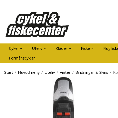
Pro
Cykel
Uteliv
Kläder
Fiske
Flugfisk
Förmånscyklar
Start
/
Huvudmeny
/
Uteliv
/
Vinter
/
Bindningar & Skins
/
Ro