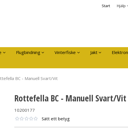
dukten har lagts i din varukorg
Säkerhet & Cooki
Start
Hjälp
Logga in
Användarnamn
*
Lösenord
*
Kom ihåg mig
e
Flugbindning
Vinterfiske
Jakt
Elektron
Glömt ditt lösenord?
Skapa nytt konto
ttefella BC - Manuell Svart/Vit
Rottefella BC - Manuell Svart/Vit
10200177
Sätt ett betyg