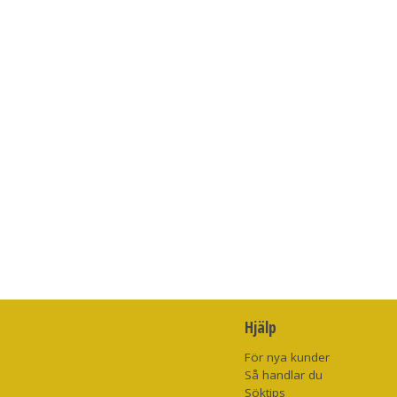
Hjälp
För nya kunder
Så handlar du
Söktips