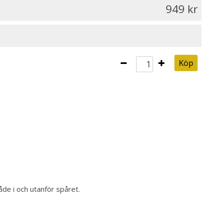
949
Köp
de i och utanför spåret.