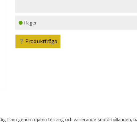
I lager
Produktfråga
r dig fram genom ojämn terräng och varierande snöförhållanden, bå