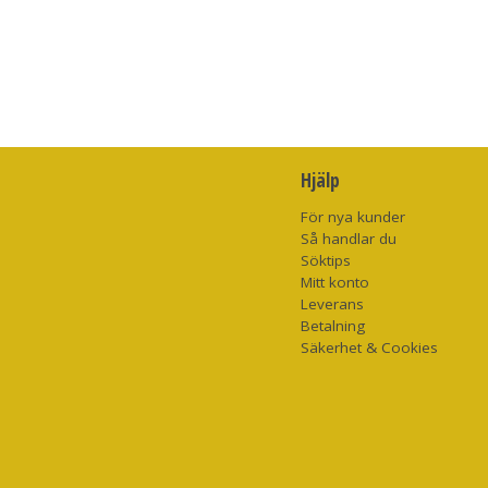
Hjälp
För nya kunder
Så handlar du
Söktips
Mitt konto
Leverans
Betalning
Säkerhet & Cookies