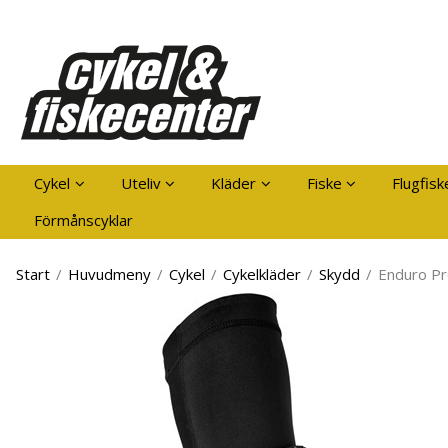
Pro
Cykel
Uteliv
Kläder
Fiske
Flugfisk
Förmånscyklar
Start
/
Huvudmeny
/
Cykel
/
Cykelkläder
/
Skydd
/
Enduro Pr