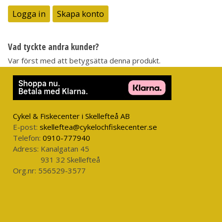
Logga in
Skapa konto
Vad tyckte andra kunder?
Var först med att betygsätta denna produkt.
Cykel & Fiskecenter i Skellefteå AB
E-post:
skelleftea@cykelochfiskecenter.se
Telefon:
0910-777940
Adress:
Kanalgatan 45
931 32 Skellefteå
Org.nr:
556529-3577