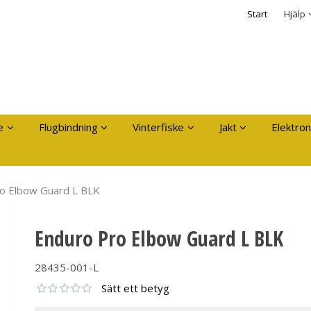
dukten har lagts i din varukorg
Säkerhet & Cooki
Start
Hjälp
Logga in
Användarnamn
*
Lösenord
*
Kom ihåg mig
e
Flugbindning
Vinterfiske
Jakt
Elektron
Glömt ditt lösenord?
Skapa nytt konto
o Elbow Guard L BLK
Enduro Pro Elbow Guard L BLK
28435-001-L
Sätt ett betyg