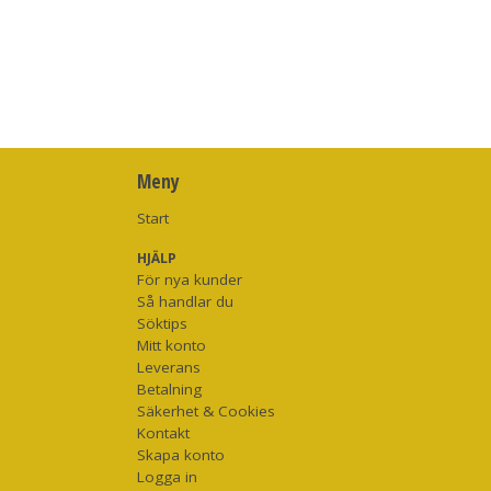
Meny
Start
HJÄLP
För nya kunder
Så handlar du
Söktips
Mitt konto
Leverans
Betalning
Säkerhet & Cookies
Kontakt
Skapa konto
Logga in