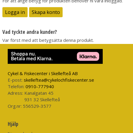
För att ange betyg för produkten behöver ni vara inloggad.
Logga in
Skapa konto
Vad tyckte andra kunder?
Var först med att betygsätta denna produkt.
Cykel & Fiskecenter i Skellefteå AB
E-post:
skelleftea@cykelochfiskecenter.se
Telefon:
0910-777940
Adress:
Kanalgatan 45
931 32 Skellefteå
Org.nr:
556529-3577
Hjälp