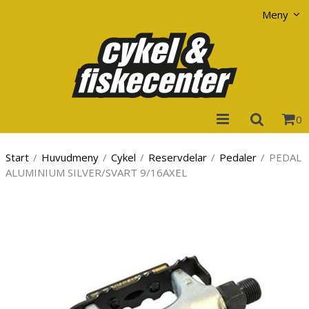
Visa varukorgen
Till kassan
Meny
0
Start
/
Huvudmeny
/
Cykel
/
Reservdelar
/
Pedaler
/
PEDAL
ALUMINIUM SILVER/SVART 9/16AXEL