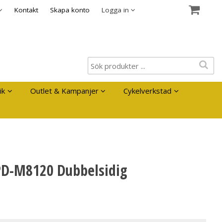
es
Kontakt
Skapa konto
Logga in
ik
Outlet & Kampanjer
Cykelverkstad
PD-M8120 Dubbelsidig