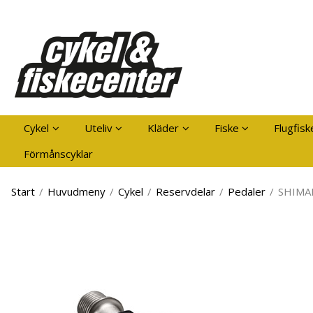
Pro
Cykel
Uteliv
Kläder
Fiske
Flugfisk
Förmånscyklar
Start
/
Huvudmeny
/
Cykel
/
Reservdelar
/
Pedaler
/
SHIMAN