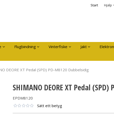
dukten har lagts i din varukorg
Säkerhet & Cooki
Start
Hjälp
Logga in
Användarnamn
*
Lösenord
*
Kom ihåg mig
e
Flugbindning
Vinterfiske
Jakt
Elektron
Glömt ditt lösenord?
Skapa nytt konto
O DEORE XT Pedal (SPD) PD-M8120 Dubbelsidig
SHIMANO DEORE XT Pedal (SPD) 
EPDM8120
Sätt ett betyg