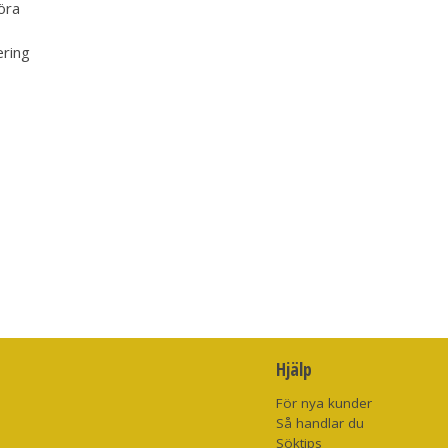
öra
ering
Hjälp
För nya kunder
Så handlar du
Söktips