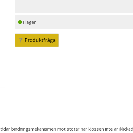
I lager
Produktfråga
yddar bindningsmekanismen mot stötar när klossen inte är iklickad