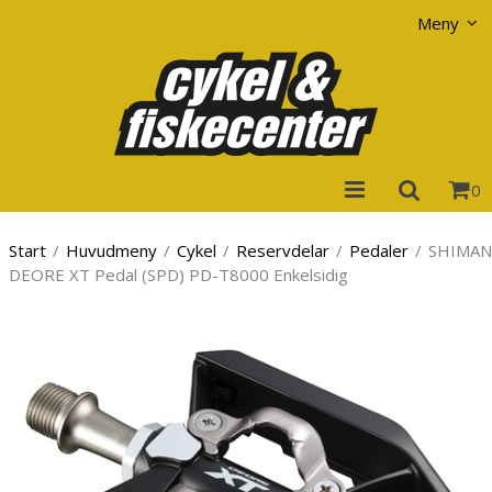
Visa varukorgen
Till kassan
Meny
0
Start
/
Huvudmeny
/
Cykel
/
Reservdelar
/
Pedaler
/
SHIMA
DEORE XT Pedal (SPD) PD-T8000 Enkelsidig