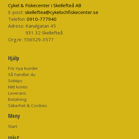
Cykel & Fiskecenter i Skellefteå AB
E-post:
skelleftea@cykelochfiskecenter.se
Telefon:
0910-777940
Adress:
Kanalgatan 45
931 32 Skellefteå
Org.nr:
556529-3577
Hjälp
För nya kunder
Så handlar du
Söktips
Mitt konto
Leverans
Betalning
Säkerhet & Cookies
Meny
Start
HJÄLP