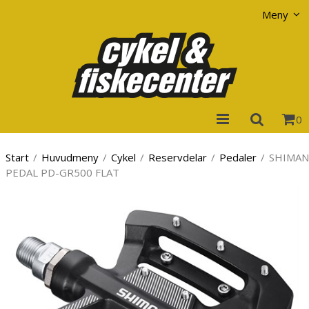
Visa varukorgen
Till kassan
Meny
0
Start
/
Huvudmeny
/
Cykel
/
Reservdelar
/
Pedaler
/
SHIMA
PEDAL PD-GR500 FLAT