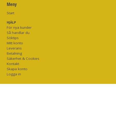
Meny
Start
HJÄLP
För nya kunder
Så handlar du
Söktips
Mitt konto
Leverans
Betalning
Säkerhet & Cookies
Kontakt
Skapa konto
Logga in