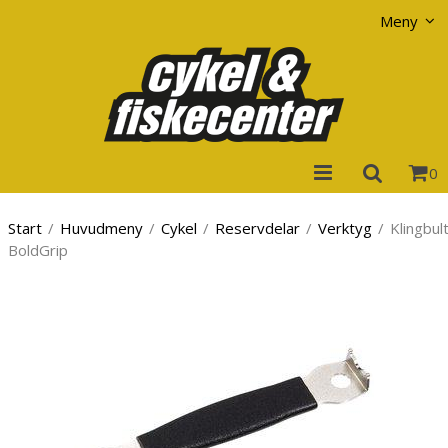
Visa varukorgen
Till kassan
Meny
0
Start
/
Huvudmeny
/
Cykel
/
Reservdelar
/
Verktyg
/
Klingbul
BoldGrip