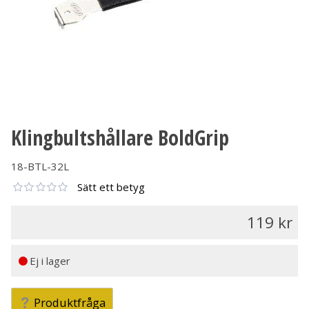
Klingbultshållare BoldGrip
18-BTL-32L
Sätt ett betyg
119
Ej i lager
Produktfråga