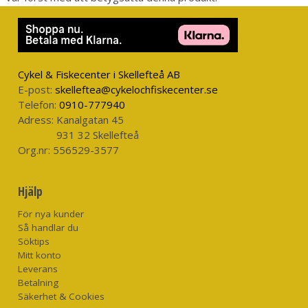
Cykel & Fiskecenter i Skellefteå AB
E-post:
skelleftea@cykelochfiskecenter.se
Telefon:
0910-777940
Adress:
Kanalgatan 45
931 32 Skellefteå
Org.nr:
556529-3577
Hjälp
För nya kunder
Så handlar du
Söktips
Mitt konto
Leverans
Betalning
Säkerhet & Cookies