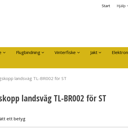
dukten har lagts i din varukorg
Säkerhet & Cooki
Start
Hjälp
Logga in
Användarnamn
*
Lösenord
*
Kom ihåg mig
e
Flugbindning
Vinterfiske
Jakt
Elektron
Glömt ditt lösenord?
Skapa nytt konto
ngskopp landsväg TL-BR002 för ST
skopp landsväg TL-BR002 för ST
ätt ett betyg