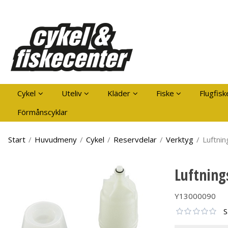
Pro
Cykel
Uteliv
Kläder
Fiske
Flugfisk
Förmånscyklar
Start
/
Huvudmeny
/
Cykel
/
Reservdelar
/
Verktyg
/
Luftni
Luftning
Y13000090
S