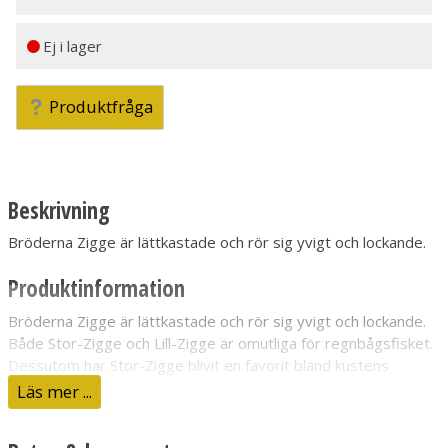
Ej i lager
Produktfråga
Beskrivning
Bröderna Zigge är lättkastade och rör sig yvigt och lockande.
Produktinformation
Bröderna Zigge är lättkastade och rör sig yvigt och lockande.
Både Stor-Zigge och Lill-Zigge är omutliga för regnbågsfisket.
Dessutom har Stor-Zigge blivit en favorit bland kustens
havsöringsfiskare, medan Lill-Zigge har visat sig vara grym för
Läs mer ...
exempelvis abborre och öring. Finns i flera frestande färger.
Beteslängd:
5 cm