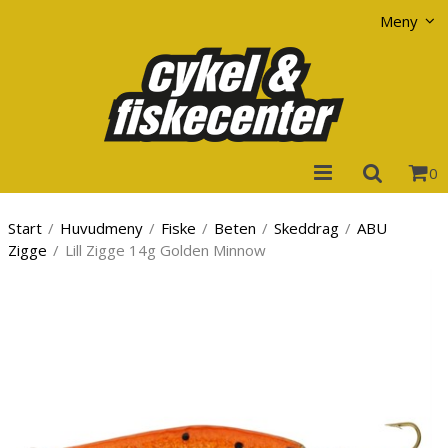
Visa varukorgen
Till kassan
Meny
0
Start
/
Huvudmeny
/
Fiske
/
Beten
/
Skeddrag
/
ABU
Zigge
/
Lill Zigge 14g Golden Minnow