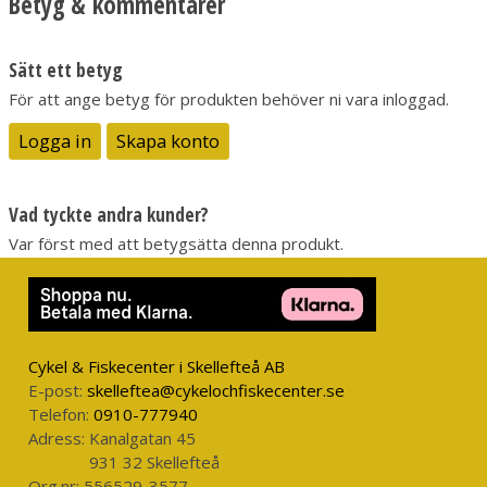
Betyg & kommentarer
Simdjup:
1,5-2 m
Vikt:
14 g
Sätt ett betyg
För att ange betyg för produkten behöver ni vara inloggad.
Logga in
Skapa konto
Vad tyckte andra kunder?
Var först med att betygsätta denna produkt.
Cykel & Fiskecenter i Skellefteå AB
E-post:
skelleftea@cykelochfiskecenter.se
Telefon:
0910-777940
Adress:
Kanalgatan 45
931 32 Skellefteå
Org.nr:
556529-3577